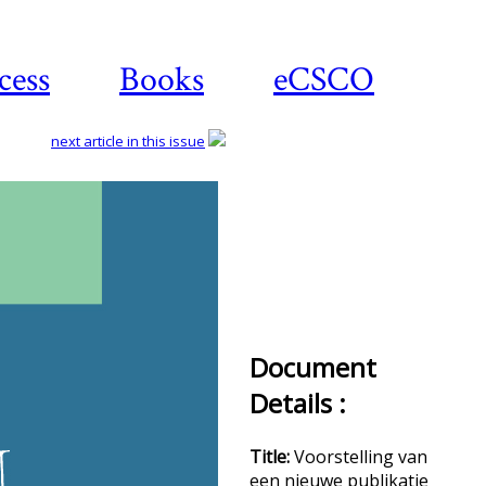
cess
Books
eCSCO
next article in this issue
Do
a
Document
Details :
Title:
Voorstelling van
een nieuwe publikatie