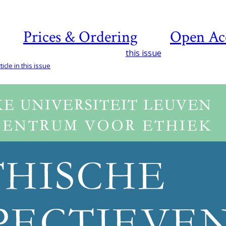
Prices & Ordering
Open Ac
this issue
icle in this issue