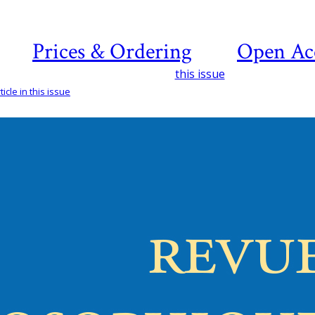
Prices & Ordering
Open Ac
this issue
icle in this issue