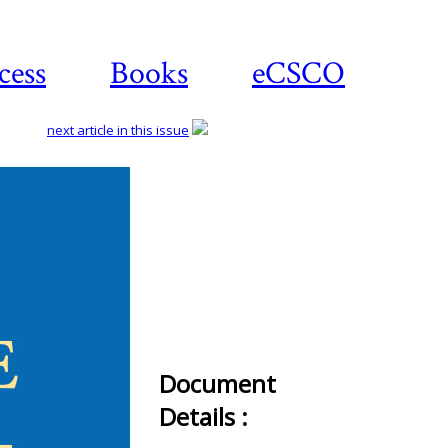
cess
Books
eCSCO
next article in this issue
Download
article
Document
Details :