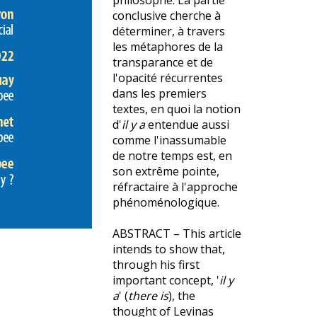
philosophe. La partie
conclusive cherche à
déterminer, à travers
les métaphores de la
transparance et de
l'opacité récurrentes
dans les premiers
textes, en quoi la notion
d'
il y a
entendue aussi
comme l'inassumable
de notre temps est, en
son extrême pointe,
réfractaire à l'approche
phénoménologique.
ABSTRACT – This article
intends to show that,
through his first
important concept, '
il y
a
' (
there is
), the
thought of Levinas