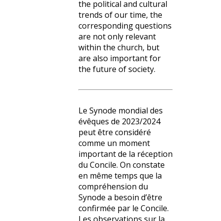
the political and cultural
trends of our time, the
corresponding questions
are not only relevant
within the church, but
are also important for
the future of society.
Le Synode mondial des
évêques de 2023/2024
peut être considéré
comme un moment
important de la réception
du Concile. On constate
en même temps que la
compréhension du
Synode a besoin d’être
confirmée par le Concile.
Les observations sur la