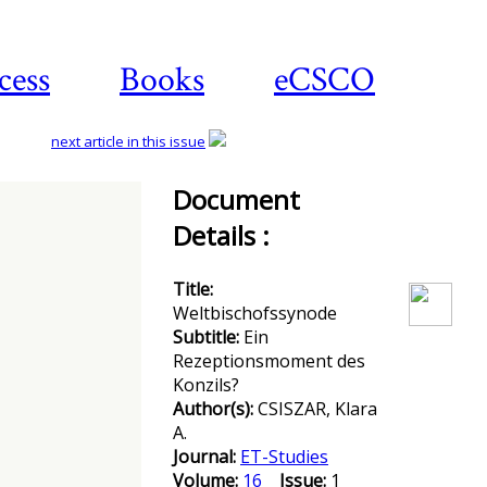
cess
Books
eCSCO
next article in this issue
Document
Details :
Download
article
Title:
Weltbischofssynode
Subtitle:
Ein
Rezeptionsmoment des
Konzils?
Author(s):
CSISZAR, Klara
A.
Journal:
ET-Studies
Volume:
16
Issue:
1