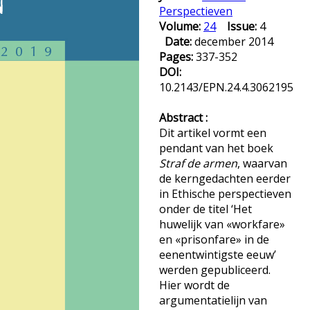
Perspectieven
Volume:
24
Issue:
4
Date:
december 2014
Pages:
337-352
DOI:
10.2143/EPN.24.4.3062195
Abstract :
Dit artikel vormt een
pendant van het boek
Straf de armen
, waarvan
de kerngedachten eerder
in Ethische perspectieven
onder de titel ‘Het
huwelijk van «workfare»
en «prisonfare» in de
eenentwintigste eeuw’
werden gepubliceerd.
Hier wordt de
argumentatielijn van