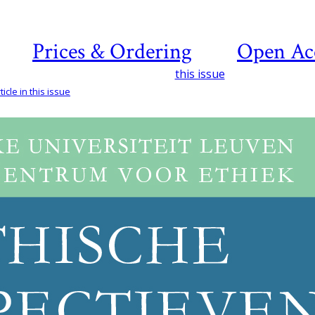
Prices & Ordering
Open Ac
this issue
icle in this issue