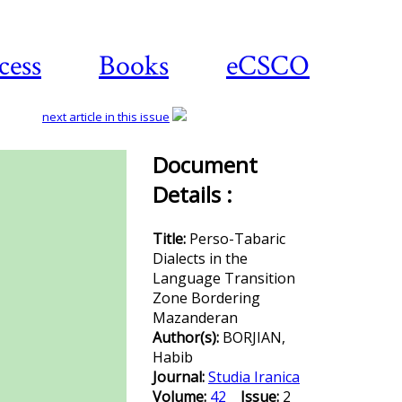
cess
Books
eCSCO
next article in this issue
Document
Details :
Download
article
Title:
Perso-Tabaric
Dialects in the
Language Transition
Zone Bordering
Mazanderan
Author(s):
BORJIAN,
Habib
Journal:
Studia Iranica
Volume:
42
Issue:
2