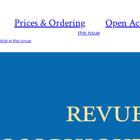
Prices & Ordering
Open Ac
this issue
icle in this issue