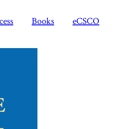
cess
Books
eCSCO
Download
article