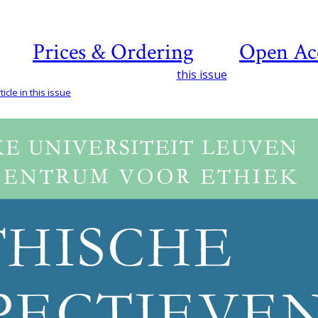
Prices & Ordering
Open Ac
this issue
icle in this issue