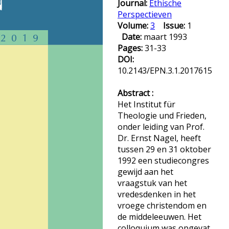
Journal:
Ethische
Perspectieven
Volume:
3
Issue:
1
Date:
maart 1993
Pages:
31-33
DOI:
10.2143/EPN.3.1.2017615
Abstract :
Het Institut für
Theologie und Frieden,
onder leiding van Prof.
Dr. Ernst Nagel, heeft
tussen 29 en 31 oktober
1992 een studiecongres
gewijd aan het
vraagstuk van het
vredesdenken in het
vroege christendom en
de middeleeuwen. Het
colloquium was opgevat