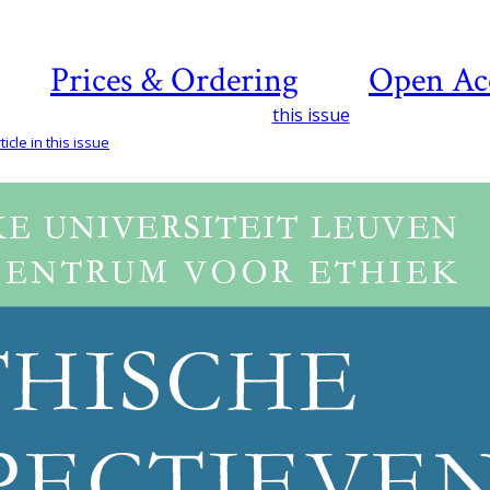
Prices & Ordering
Open Ac
this issue
icle in this issue