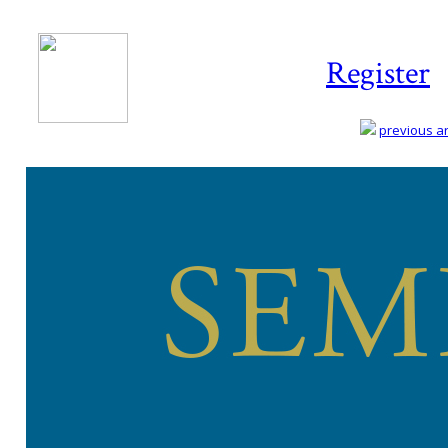
Register
previous art