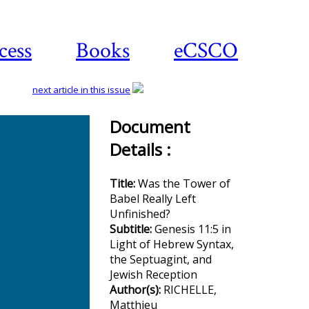
cess
Books
eCSCO
next article in this issue
Document
Details :
Download
article
Title:
Was the Tower of
Babel Really Left
Unfinished?
Subtitle:
Genesis 11:5 in
Light of Hebrew Syntax,
the Septuagint, and
Jewish Reception
Author(s):
RICHELLE,
Matthieu