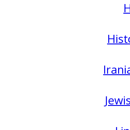
H
Hist
Irani
Jewi