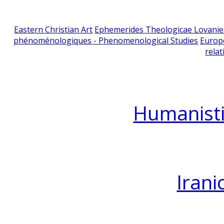
Eastern Christian Art
Ephemerides Theologicae Lovani
phénoménologiques - Phenomenological Studies
Europ
relat
Humanisti
Irani