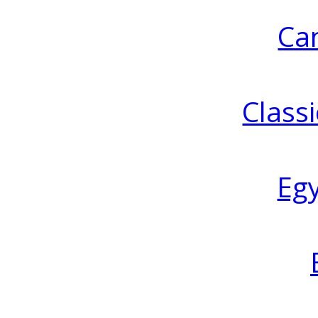
Ca
Classi
Eg