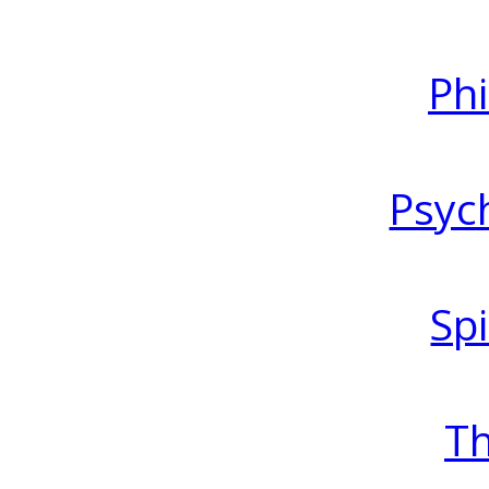
Ph
Psyc
Spi
T