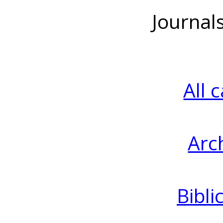
Journal
All 
Arc
Bibli