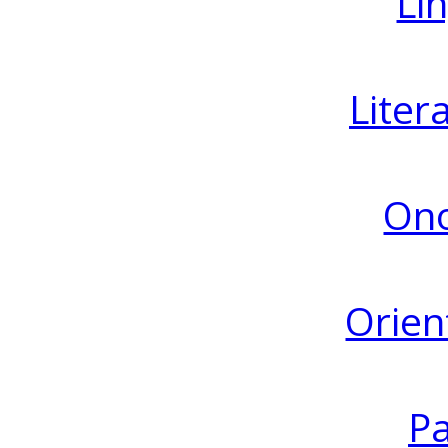
Lin
Liter
Ono
Orien
Pa