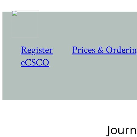
Register
Prices & Orderi
eCSCO
Journ