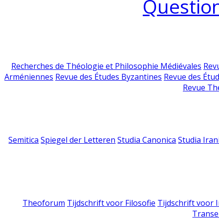
Question
Recherches de Théologie et Philosophie Médiévales
Revu
Arméniennes
Revue des Études Byzantines
Revue des Étu
Revue Th
Semitica
Spiegel der Letteren
Studia Canonica
Studia Iran
Theoforum
Tijdschrift voor Filosofie
Tijdschrift voor
Transe