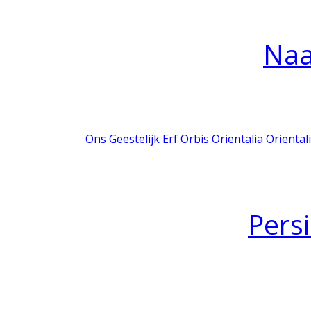
Na
Ons Geestelijk Erf
Orbis
Orientalia
Oriental
Pers