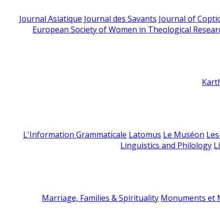
Journal Asiatique
Journal des Savants
Journal of Copti
European Society of Women in Theological Resear
Kart
L'Information Grammaticale
Latomus
Le Muséon
Les
Linguistics and Philology
L
Marriage, Families & Spirituality
Monuments et M