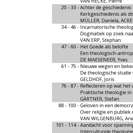
VAN HECKE, Pierre
20 - 33 -
Achter de geschiedenis 
Kerkgeschiedenis als di
MÜLLER, Daniela, ACK
34 - 46 -
Incarnatorische theolo
Dogmatiek op zoek naa
VAN ERP, Stephan
47 - 60 -
Het Goede als belofte
Een theologisch-antrop
DE MAESENEER, Yves
61 - 75 -
Nieuwe wegen en beken
De theologische studie 
GELDHOF, Joris
76 - 87 -
Reflecteren op wat het 
Praktische theologie in
GÄRTNER, Stefan
88 - 100 -
Geloven in een democra
Over religie en publiek
VAN WILGENBURG, Arw
101 - 114 -
Aandacht voor spanning
Interculturele theologie