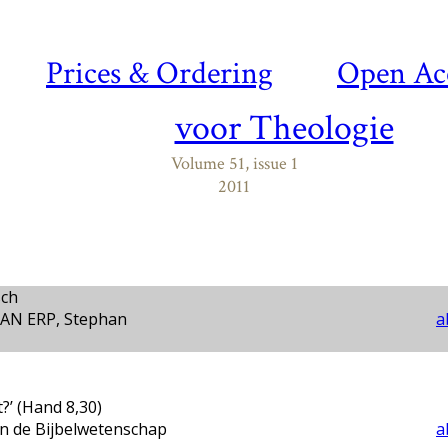
Prices & Ordering
Open Ac
voor Theologie
Volume 51, issue 1
2011
sch
AN ERP, Stephan
a
t?’ (Hand 8,30)
an de Bijbelwetenschap
a