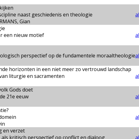
kijken
scipline naast geschiedenis en theologie
a
ERMANS, Gian
gie
r een nieuw motief
a
ologisch perspectief op de fundamentele moraaltheologie
a
de horizonten in een niet meer zo vertrouwd landschap
van liturgie en sacramenten
a
volk Gods doet
 de 21e eeuw
a
tie?
 domein
a
in
 en verzet
 als kritisch perspectief op conflict en dialoog
a