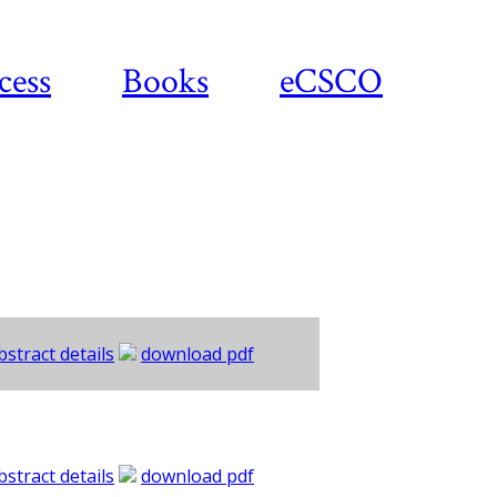
cess
Books
eCSCO
bstract details
download pdf
bstract details
download pdf