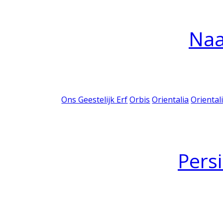
Na
Ons Geestelijk Erf
Orbis
Orientalia
Oriental
Pers