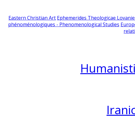
Eastern Christian Art
Ephemerides Theologicae Lovani
phénoménologiques - Phenomenological Studies
Europ
relat
Humanisti
Irani