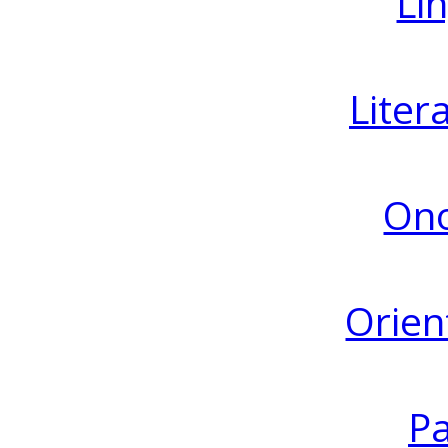
Lin
Liter
Ono
Orien
Pa