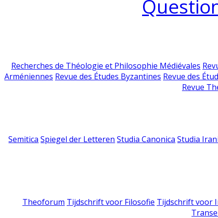
Question
Recherches de Théologie et Philosophie Médiévales
Revu
Arméniennes
Revue des Études Byzantines
Revue des Étu
Revue Th
Semitica
Spiegel der Letteren
Studia Canonica
Studia Iran
Theoforum
Tijdschrift voor Filosofie
Tijdschrift voor
Transe