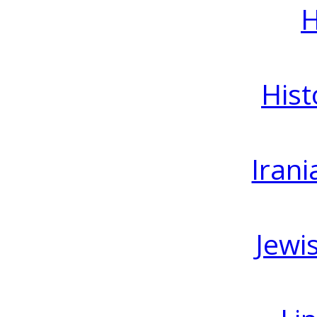
H
Hist
Irani
Jewi