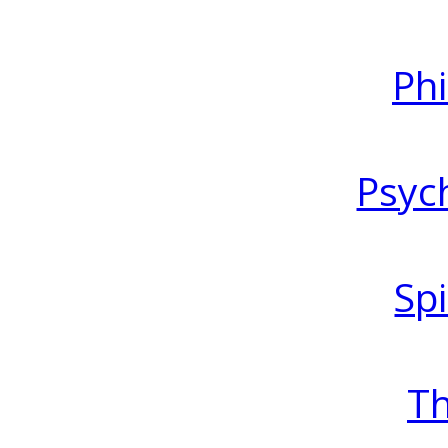
Ph
Psyc
Spi
T