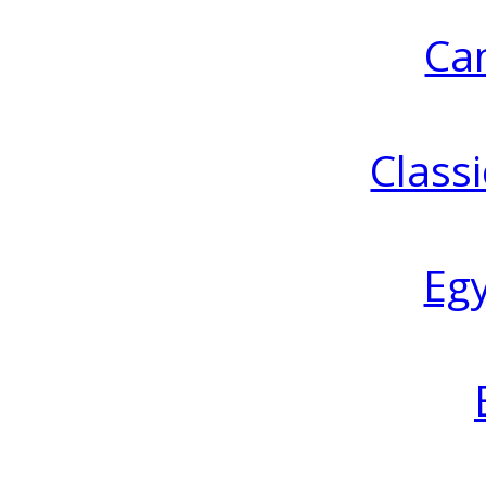
Ca
Classi
Eg