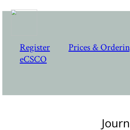
Register
Prices & Orderi
eCSCO
Journ