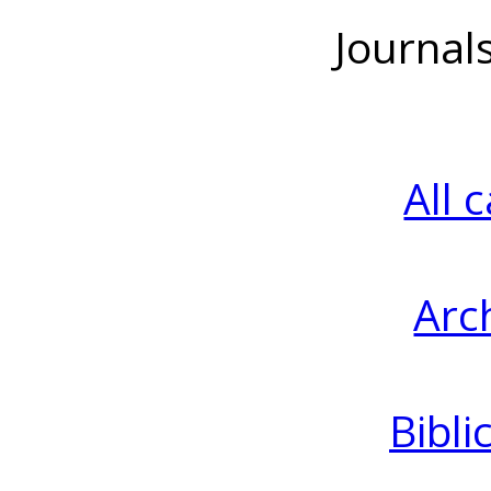
Journal
All 
Arc
Bibli