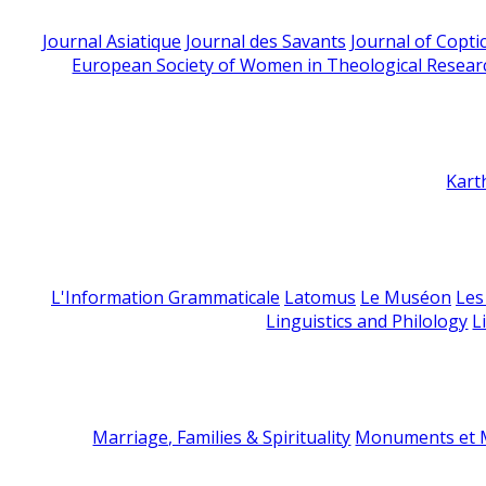
Journal Asiatique
Journal des Savants
Journal of Copti
European Society of Women in Theological Resear
Kart
L'Information Grammaticale
Latomus
Le Muséon
Les
Linguistics and Philology
L
Marriage, Families & Spirituality
Monuments et M