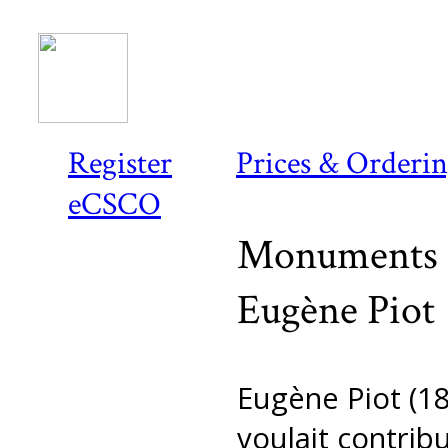
Register
Prices & Orderi
eCSCO
Monuments e
Eugène Piot
Eugène Piot (18
voulait contri