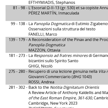
EFTHYMIADIS, Stephanos
81 - 98 -
L'Escorial Ω-II-13 (gr. 530) et sa copiste Ann
PÉREZ MARTÍN, Inmaculada
99 - 138 -
La
Panoplia Dogmatica
di Eutimio Zigabeno
Osservazioni sulla struttura del testo
FANELLI, Marco
139 - 179 -
A Reconsideration of the Pinax and the Pro
Panoplia Dogmatica
MAZZON, Ottavia
181 - 273 -
La
Responsio ad fratres minores
di Germano 
bizantini sullo Spirito Santo
GHIGI, Nicolò
275 - 280 -
Recupero di una lezione genuina nella
Vita 
Giovanni Commerciario (
BHG
1043)
ROSSI, Andrea
281 - 302 -
Back to the
Notitia Dignitatum Orientis
A Review Article of Anthony Kaldellis and M
of the East Roman Empire, 361-630
, Cambri
Cambridge, New York 2023