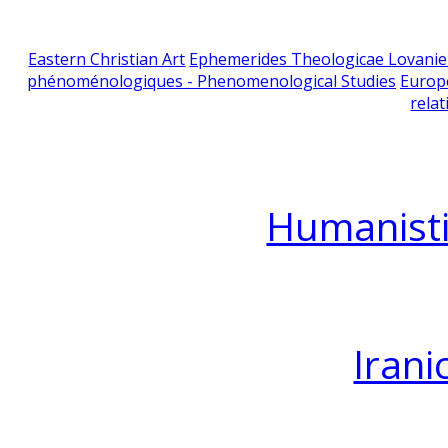
Eastern Christian Art
Ephemerides Theologicae Lovani
phénoménologiques - Phenomenological Studies
Europ
relat
Humanisti
Irani