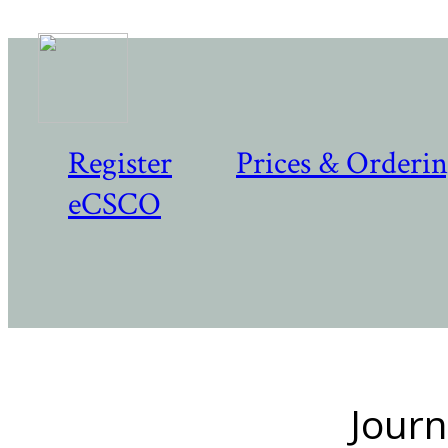
Register
Prices & Orderi
eCSCO
Journ