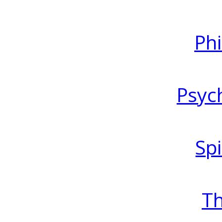
Ph
Psyc
Spi
T