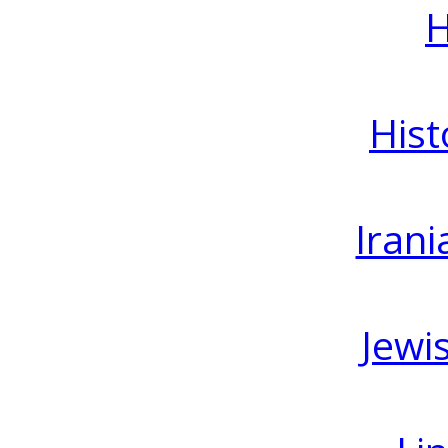
H
Hist
Irani
Jewi