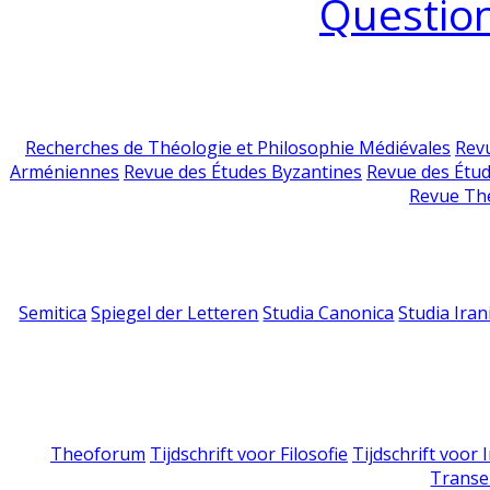
Question
Recherches de Théologie et Philosophie Médiévales
Revu
Arméniennes
Revue des Études Byzantines
Revue des Étu
Revue Th
Semitica
Spiegel der Letteren
Studia Canonica
Studia Iran
Theoforum
Tijdschrift voor Filosofie
Tijdschrift voor
Transe