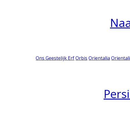
Na
Ons Geestelijk Erf
Orbis
Orientalia
Oriental
Pers