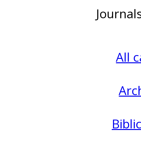
Journal
All 
Arc
Bibli