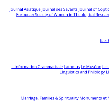
Journal Asiatique
Journal des Savants
Journal of Copti
European Society of Women in Theological Resear
Kart
L'Information Grammaticale
Latomus
Le Muséon
Les
Linguistics and Philology
L
Marriage, Families & Spirituality
Monuments et M