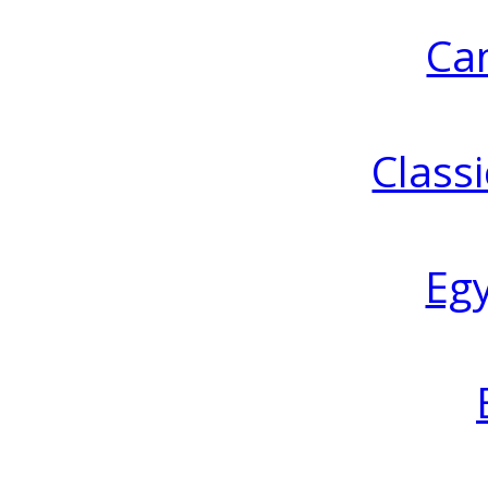
Ca
Classi
Eg