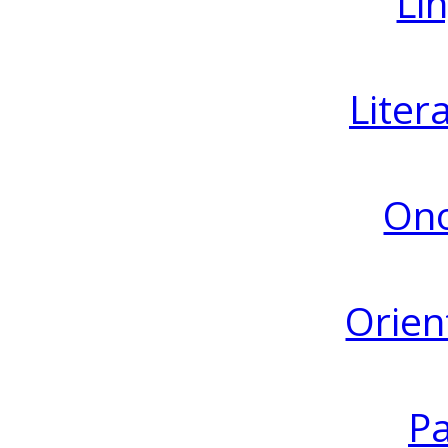
Lin
Liter
Ono
Orien
Pa