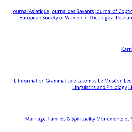
Journal Asiatique
Journal des Savants
Journal of Copti
European Society of Women in Theological Resear
Kart
L'Information Grammaticale
Latomus
Le Muséon
Les
Linguistics and Philology
L
Marriage, Families & Spirituality
Monuments et M