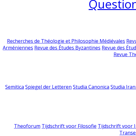
Question
Recherches de Théologie et Philosophie Médiévales
Revu
Arméniennes
Revue des Études Byzantines
Revue des Étu
Revue Th
Semitica
Spiegel der Letteren
Studia Canonica
Studia Iran
Theoforum
Tijdschrift voor Filosofie
Tijdschrift voor
Transe