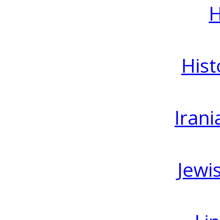
H
Hist
Irani
Jewi