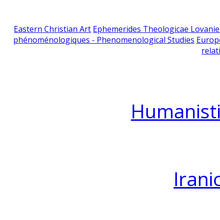
Eastern Christian Art
Ephemerides Theologicae Lovani
phénoménologiques - Phenomenological Studies
Europ
relat
Humanisti
Irani