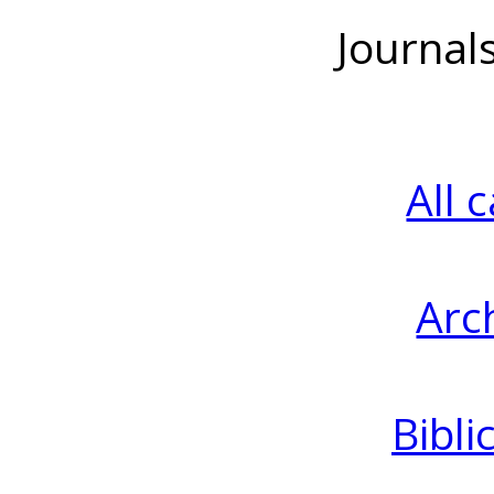
Journal
All 
Arc
Bibli