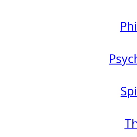
Ph
Psyc
Spi
T