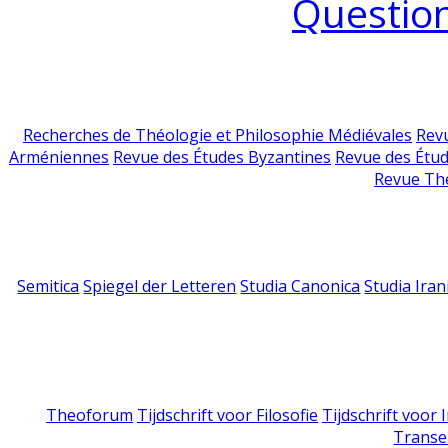
Question
Recherches de Théologie et Philosophie Médiévales
Revu
Arméniennes
Revue des Études Byzantines
Revue des Étu
Revue Th
Semitica
Spiegel der Letteren
Studia Canonica
Studia Iran
Theoforum
Tijdschrift voor Filosofie
Tijdschrift voor
Transe