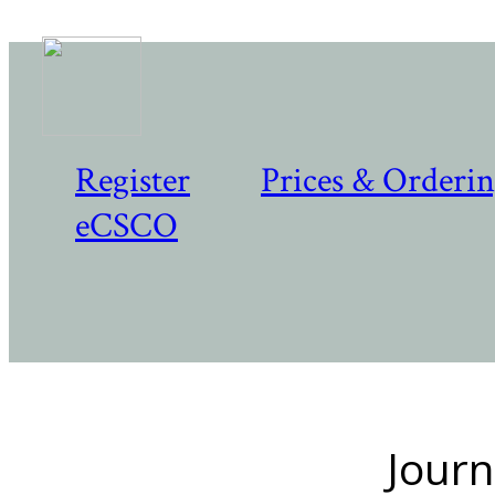
Register
Prices & Orderi
eCSCO
Journ