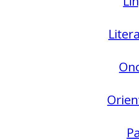
Lin
Liter
Ono
Orien
Pa