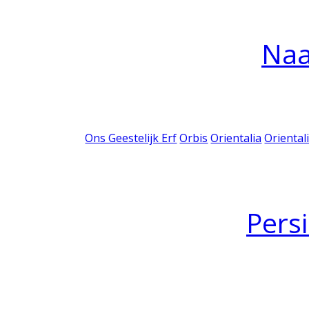
Na
Ons Geestelijk Erf
Orbis
Orientalia
Oriental
Pers