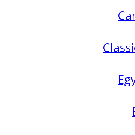
Ca
Classi
Eg