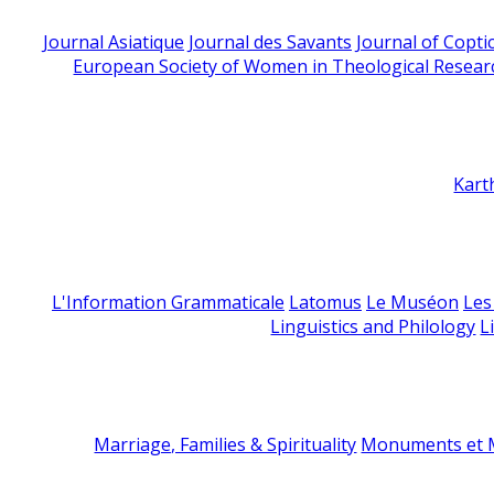
Journal Asiatique
Journal des Savants
Journal of Copti
European Society of Women in Theological Resear
Kart
L'Information Grammaticale
Latomus
Le Muséon
Les
Linguistics and Philology
L
Marriage, Families & Spirituality
Monuments et M