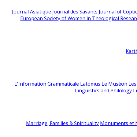
Journal Asiatique
Journal des Savants
Journal of Copti
European Society of Women in Theological Resear
Kart
L'Information Grammaticale
Latomus
Le Muséon
Les
Linguistics and Philology
L
Marriage, Families & Spirituality
Monuments et M