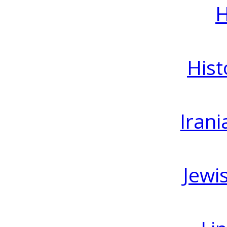
H
Hist
Irani
Jewi