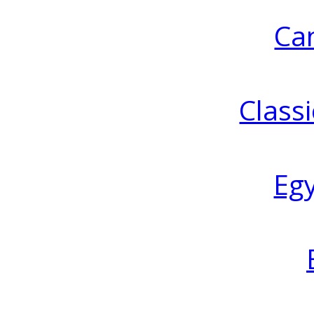
Ca
Classi
Eg