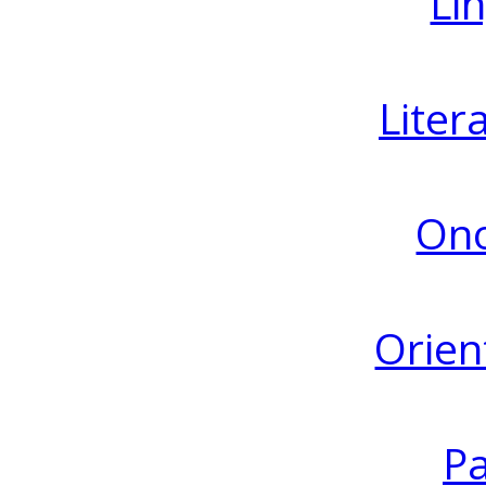
Lin
Liter
Ono
Orien
Pa