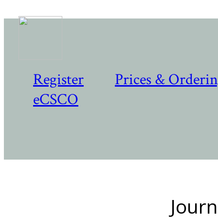
Register
Prices & Orderi
eCSCO
Journ