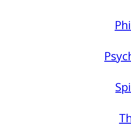
Ph
Psyc
Spi
T