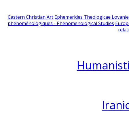
Eastern Christian Art
Ephemerides Theologicae Lovani
phénoménologiques - Phenomenological Studies
Europ
relat
Humanisti
Irani