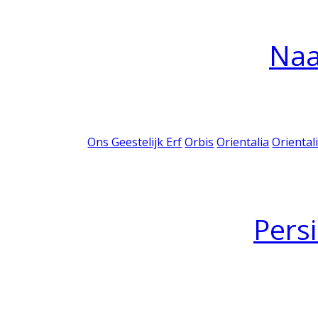
Na
Ons Geestelijk Erf
Orbis
Orientalia
Oriental
Pers