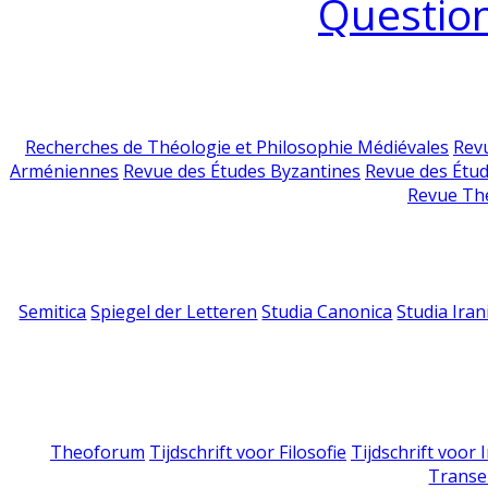
Question
Recherches de Théologie et Philosophie Médiévales
Revu
Arméniennes
Revue des Études Byzantines
Revue des Étu
Revue Th
Semitica
Spiegel der Letteren
Studia Canonica
Studia Iran
Theoforum
Tijdschrift voor Filosofie
Tijdschrift voor
Transe