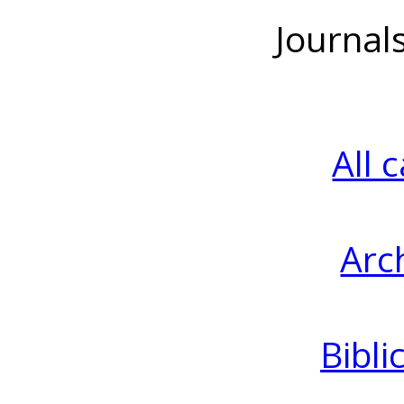
Journal
All 
Arc
Bibli