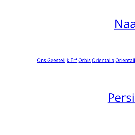
Na
Ons Geestelijk Erf
Orbis
Orientalia
Oriental
Pers