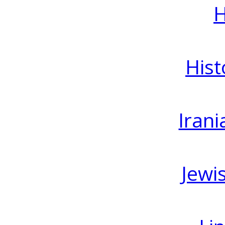
H
Hist
Irani
Jewi