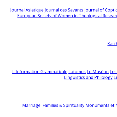
Journal Asiatique
Journal des Savants
Journal of Copti
European Society of Women in Theological Resear
Kart
L'Information Grammaticale
Latomus
Le Muséon
Les
Linguistics and Philology
L
Marriage, Families & Spirituality
Monuments et M