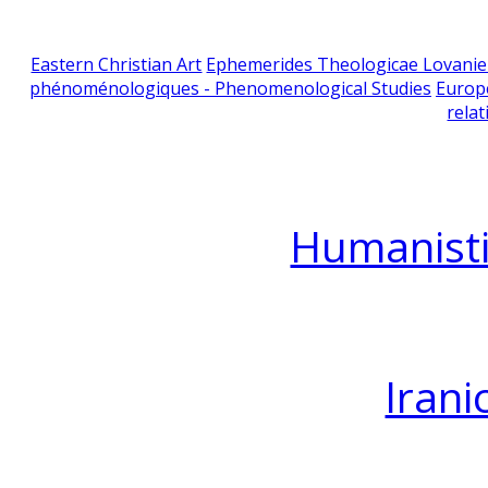
Eastern Christian Art
Ephemerides Theologicae Lovani
phénoménologiques - Phenomenological Studies
Europ
relat
Humanisti
Irani