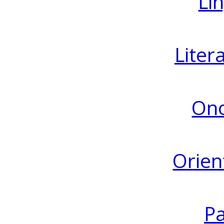
Lin
Liter
Ono
Orien
Pa