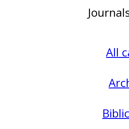
Journal
All 
Arc
Bibli