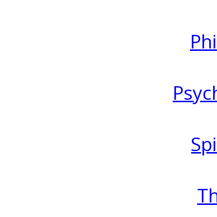
Ph
Psyc
Spi
T