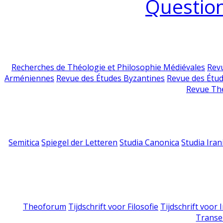
Question
Recherches de Théologie et Philosophie Médiévales
Revu
Arméniennes
Revue des Études Byzantines
Revue des Étu
Revue Th
Semitica
Spiegel der Letteren
Studia Canonica
Studia Iran
Theoforum
Tijdschrift voor Filosofie
Tijdschrift voor
Transe