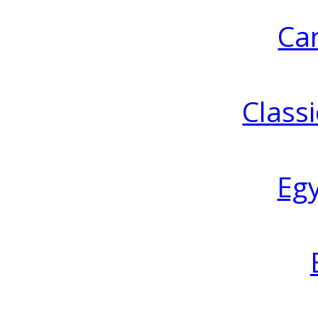
Ca
Classi
Eg