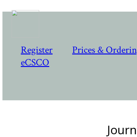
Register
Prices & Orderi
eCSCO
Journ