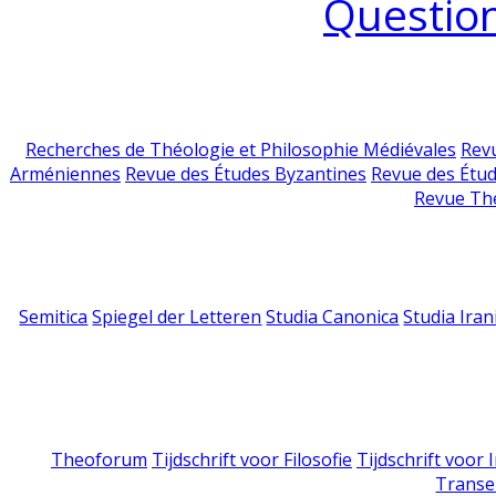
Question
Recherches de Théologie et Philosophie Médiévales
Revu
Arméniennes
Revue des Études Byzantines
Revue des Étu
Revue Th
Semitica
Spiegel der Letteren
Studia Canonica
Studia Iran
Theoforum
Tijdschrift voor Filosofie
Tijdschrift voor
Transe