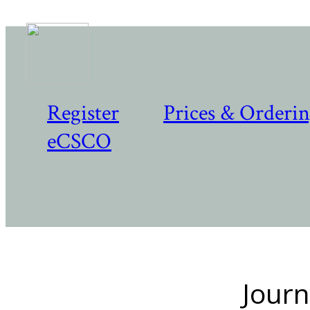
Register
Prices & Orderi
eCSCO
Journ