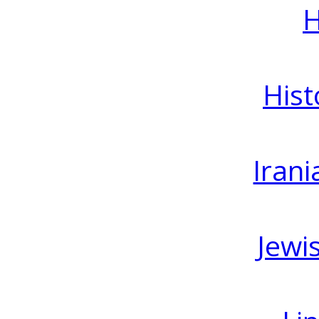
H
Hist
Irani
Jewi