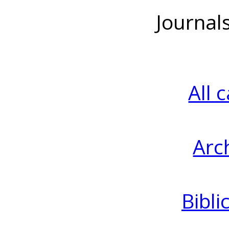
Journal
All 
Arc
Bibli