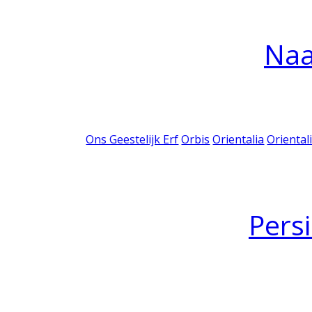
Na
Ons Geestelijk Erf
Orbis
Orientalia
Oriental
Pers