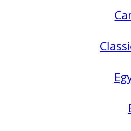
Ca
Classi
Eg