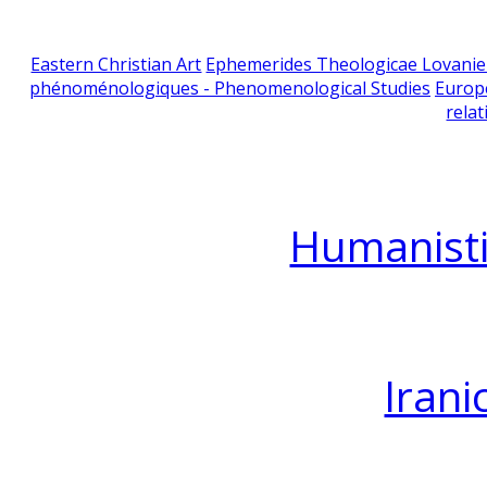
Eastern Christian Art
Ephemerides Theologicae Lovani
phénoménologiques - Phenomenological Studies
Europ
relat
Humanisti
Irani