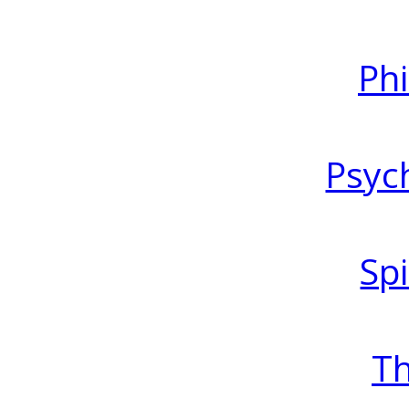
Ph
Psyc
Spi
T