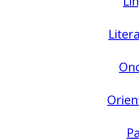
Lin
Liter
Ono
Orien
Pa