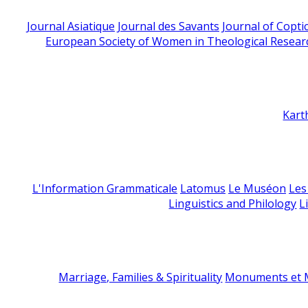
Journal Asiatique
Journal des Savants
Journal of Copti
European Society of Women in Theological Resear
Kart
L'Information Grammaticale
Latomus
Le Muséon
Les
Linguistics and Philology
L
Marriage, Families & Spirituality
Monuments et M