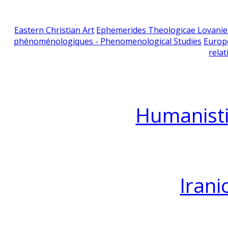
Eastern Christian Art
Ephemerides Theologicae Lovani
phénoménologiques - Phenomenological Studies
Europ
relat
Humanisti
Irani