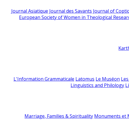
Journal Asiatique
Journal des Savants
Journal of Copti
European Society of Women in Theological Resear
Kart
L'Information Grammaticale
Latomus
Le Muséon
Les
Linguistics and Philology
L
Marriage, Families & Spirituality
Monuments et M