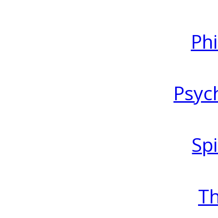
Ph
Psyc
Spi
T