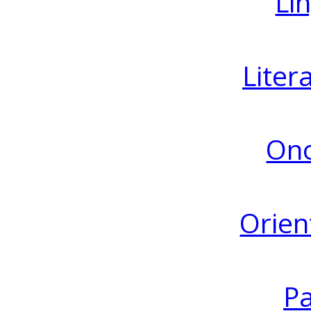
Lin
Liter
Ono
Orien
Pa