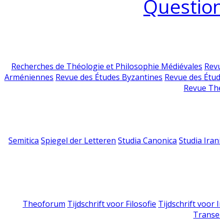
Question
Recherches de Théologie et Philosophie Médiévales
Revu
Arméniennes
Revue des Études Byzantines
Revue des Étu
Revue Th
Semitica
Spiegel der Letteren
Studia Canonica
Studia Iran
Theoforum
Tijdschrift voor Filosofie
Tijdschrift voor
Transe