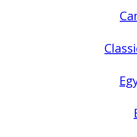
Ca
Classi
Eg