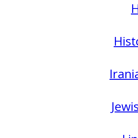
H
Hist
Irani
Jewi