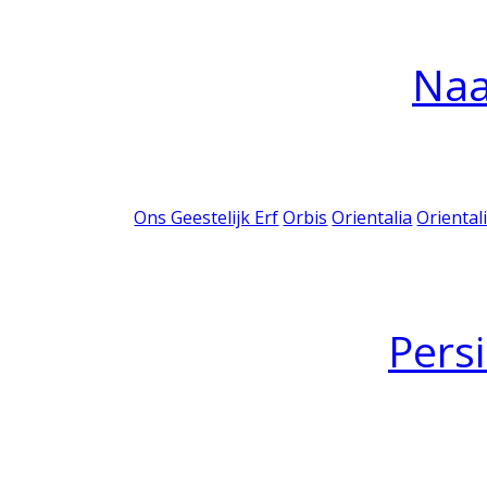
Na
Ons Geestelijk Erf
Orbis
Orientalia
Oriental
Pers