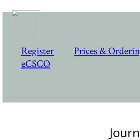
Register
Prices & Orderi
eCSCO
Journ