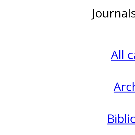
Journal
All 
Arc
Bibli