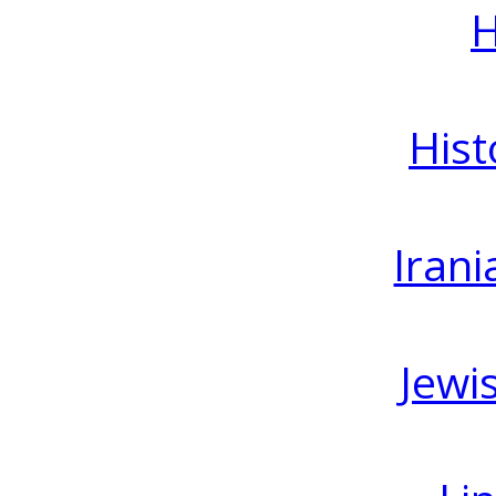
H
Hist
Irani
Jewi