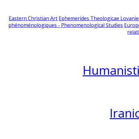
Eastern Christian Art
Ephemerides Theologicae Lovani
phénoménologiques - Phenomenological Studies
Europ
relat
Humanisti
Irani