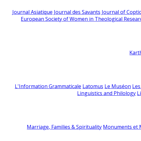
Journal Asiatique
Journal des Savants
Journal of Copti
European Society of Women in Theological Resear
Kart
L'Information Grammaticale
Latomus
Le Muséon
Les
Linguistics and Philology
L
Marriage, Families & Spirituality
Monuments et M