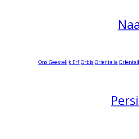
Na
Ons Geestelijk Erf
Orbis
Orientalia
Oriental
Pers