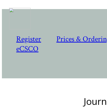
Register
Prices & Orderi
eCSCO
Journ