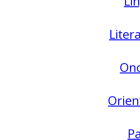
Lin
Liter
Ono
Orien
Pa