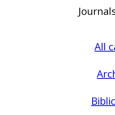
Journal
All 
Arc
Bibli