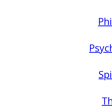
Ph
Psyc
Spi
T