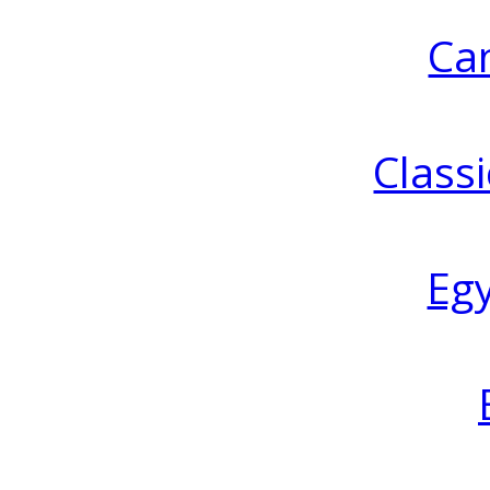
Ca
Classi
Eg