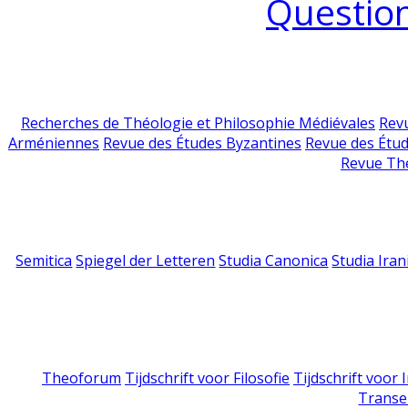
Question
Recherches de Théologie et Philosophie Médiévales
Revu
Arméniennes
Revue des Études Byzantines
Revue des Étu
Revue Th
Semitica
Spiegel der Letteren
Studia Canonica
Studia Iran
Theoforum
Tijdschrift voor Filosofie
Tijdschrift voor
Transe