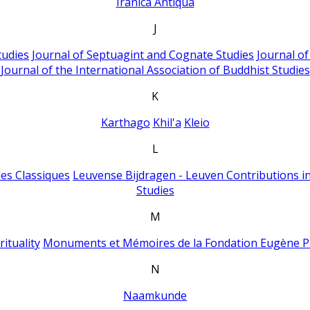
Iranica Antiqua
J
tudies
Journal of Septuagint and Cognate Studies
Journal o
Journal of the International Association of Buddhist Studies
K
Karthago
Khil'a
Kleio
L
es Classiques
Leuvense Bijdragen - Leuven Contributions in
Studies
M
ituality
Monuments et Mémoires de la Fondation Eugène P
N
Naamkunde