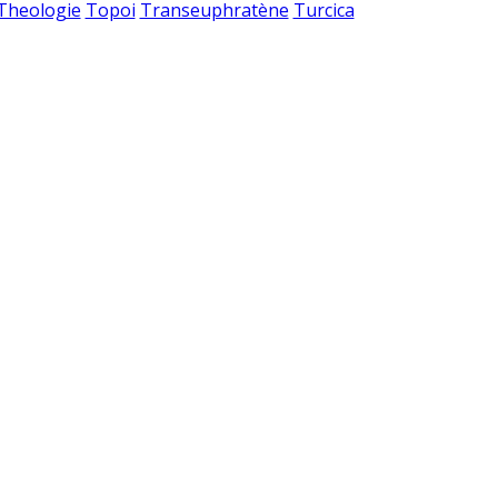
 Theologie
Topoi
Transeuphratène
Turcica