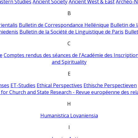
astern Studies
Ancient Society
Ancient West & East
Archéo-Ni
B
ientalis
Bulletin de Correspondance Hellénique
Bulletin de 
hiedenis
Bulletin de la Société de Linguistique de Paris
Bulle
C
e
Comptes rendus des séances de l'Académie des Inscriptions
and Spirituality
E
nses
ET-Studies
Ethical Perspectives
Ethische Perspectieven
for Church and State Research - Revue européenne des rela
H
Humanistica Lovaniensia
I