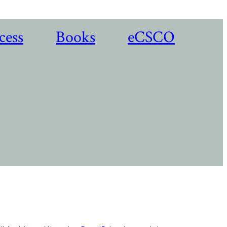
cess
Books
eCSCO