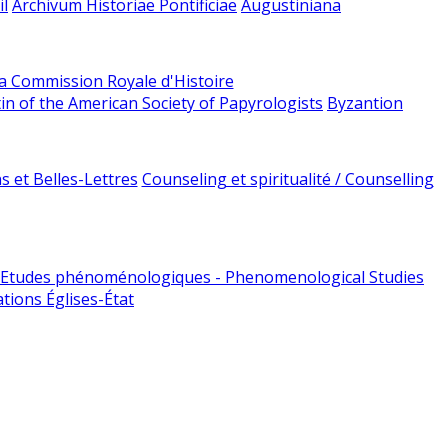
l
Archivum Historiae Pontificiae
Augustiniana
la Commission Royale d'Histoire
tin of the American Society of Papyrologists
Byzantion
 et Belles-Lettres
Counseling et spiritualité / Counselling
Etudes phénoménologiques - Phenomenological Studies
tions Églises-État