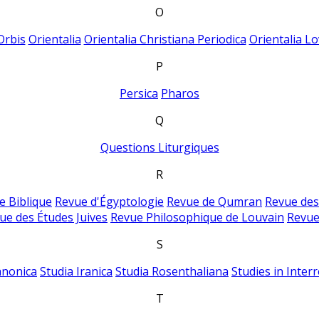
O
Orbis
Orientalia
Orientalia Christiana Periodica
Orientalia Lo
P
Persica
Pharos
Q
Questions Liturgiques
R
e Biblique
Revue d'Égyptologie
Revue de Qumran
Revue des
ue des Études Juives
Revue Philosophique de Louvain
Revue
S
anonica
Studia Iranica
Studia Rosenthaliana
Studies in Inter
T