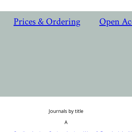
Prices & Ordering
Open Ac
Journals by title
A