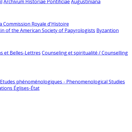
l
Archivum Historiae Pontificiae
Augustiniana
la Commission Royale d'Histoire
tin of the American Society of Papyrologists
Byzantion
 et Belles-Lettres
Counseling et spiritualité / Counselling
Etudes phénoménologiques - Phenomenological Studies
tions Églises-État