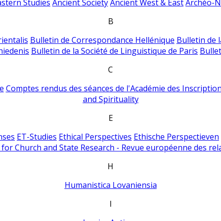
astern Studies
Ancient Society
Ancient West & East
Archéo-Ni
B
ientalis
Bulletin de Correspondance Hellénique
Bulletin de 
hiedenis
Bulletin de la Société de Linguistique de Paris
Bulle
C
e
Comptes rendus des séances de l'Académie des Inscriptions
and Spirituality
E
nses
ET-Studies
Ethical Perspectives
Ethische Perspectieven
for Church and State Research - Revue européenne des rela
H
Humanistica Lovaniensia
I