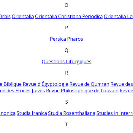
O
Orbis
Orientalia
Orientalia Christiana Periodica
Orientalia Lo
P
Persica
Pharos
Q
Questions Liturgiques
R
e Biblique
Revue d'Égyptologie
Revue de Qumran
Revue des
ue des Études Juives
Revue Philosophique de Louvain
Revue
S
anonica
Studia Iranica
Studia Rosenthaliana
Studies in Inter
T