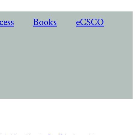
cess
Books
eCSCO