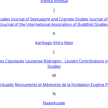
Iranica Antiqua
J
tudies
Journal of Septuagint and Cognate Studies
Journal o
Journal of the International Association of Buddhist Studies
K
Karthago
Khil'a
Kleio
L
es Classiques
Leuvense Bijdragen - Leuven Contributions in
Studies
M
ituality
Monuments et Mémoires de la Fondation Eugène P
N
Naamkunde