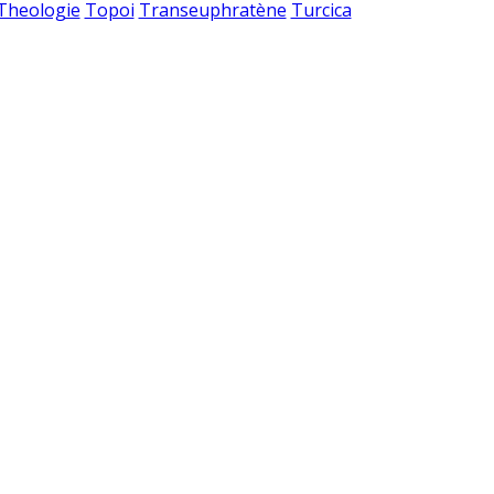
 Theologie
Topoi
Transeuphratène
Turcica