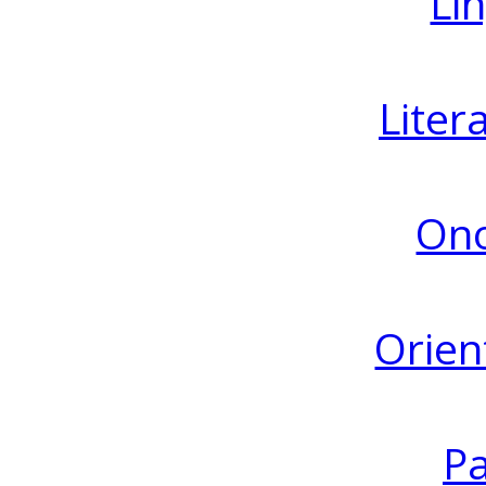
Lin
Liter
Ono
Orien
Pa