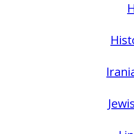
H
Hist
Irani
Jewi