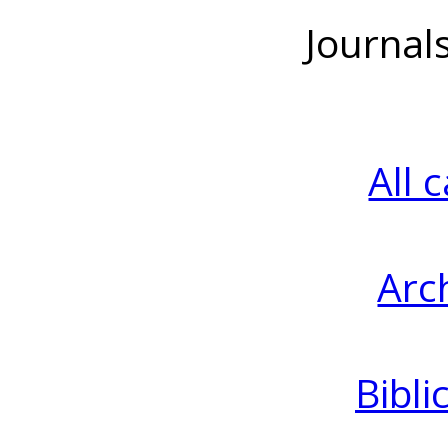
Journal
All 
Arc
Bibli