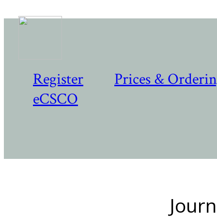
Register
Prices & Orderi
eCSCO
Journ