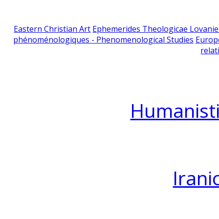
Eastern Christian Art
Ephemerides Theologicae Lovani
phénoménologiques - Phenomenological Studies
Europ
relat
Humanisti
Irani