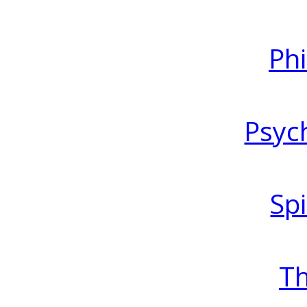
Ph
Psyc
Spi
T