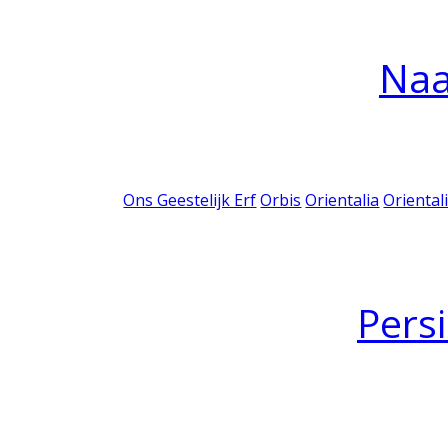
Na
Ons Geestelijk Erf
Orbis
Orientalia
Oriental
Pers