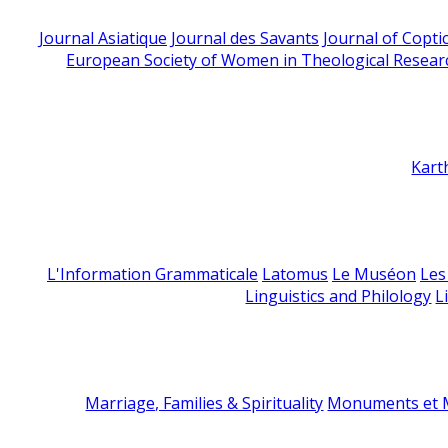
Journal Asiatique
Journal des Savants
Journal of Copti
European Society of Women in Theological Resear
Kart
L'Information Grammaticale
Latomus
Le Muséon
Les
Linguistics and Philology
L
Marriage, Families & Spirituality
Monuments et M