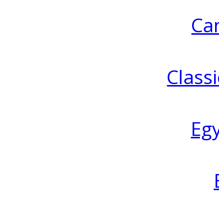
Ca
Classi
Eg