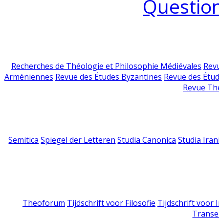
Question
Recherches de Théologie et Philosophie Médiévales
Revu
Arméniennes
Revue des Études Byzantines
Revue des Étu
Revue Th
Semitica
Spiegel der Letteren
Studia Canonica
Studia Iran
Theoforum
Tijdschrift voor Filosofie
Tijdschrift voor
Transe