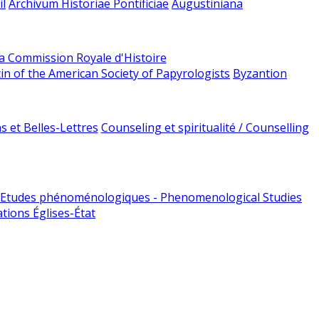
l
Archivum Historiae Pontificiae
Augustiniana
la Commission Royale d'Histoire
tin of the American Society of Papyrologists
Byzantion
 et Belles-Lettres
Counseling et spiritualité / Counselling
Etudes phénoménologiques - Phenomenological Studies
tions Églises-État