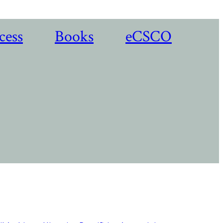
cess
Books
eCSCO