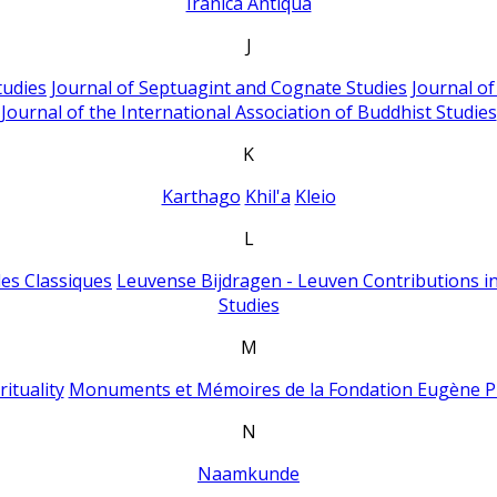
Iranica Antiqua
J
tudies
Journal of Septuagint and Cognate Studies
Journal o
Journal of the International Association of Buddhist Studies
K
Karthago
Khil'a
Kleio
L
es Classiques
Leuvense Bijdragen - Leuven Contributions in
Studies
M
ituality
Monuments et Mémoires de la Fondation Eugène P
N
Naamkunde