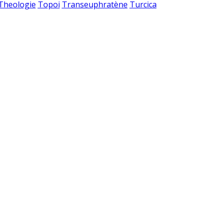
 Theologie
Topoi
Transeuphratène
Turcica