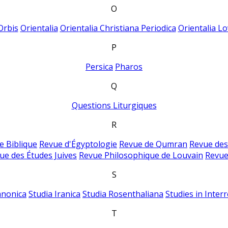
O
Orbis
Orientalia
Orientalia Christiana Periodica
Orientalia Lo
P
Persica
Pharos
Q
Questions Liturgiques
R
e Biblique
Revue d'Égyptologie
Revue de Qumran
Revue des
ue des Études Juives
Revue Philosophique de Louvain
Revue
S
anonica
Studia Iranica
Studia Rosenthaliana
Studies in Inter
T