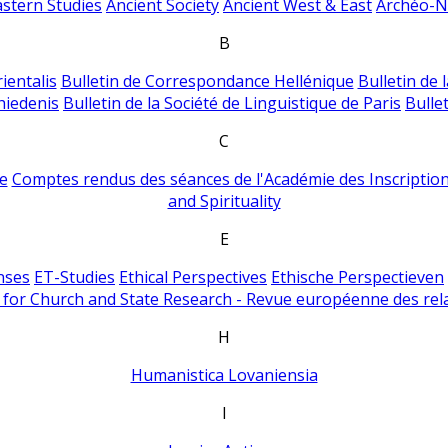
astern Studies
Ancient Society
Ancient West & East
Archéo-Ni
B
ientalis
Bulletin de Correspondance Hellénique
Bulletin de 
hiedenis
Bulletin de la Société de Linguistique de Paris
Bulle
C
e
Comptes rendus des séances de l'Académie des Inscriptions
and Spirituality
E
nses
ET-Studies
Ethical Perspectives
Ethische Perspectieven
for Church and State Research - Revue européenne des rela
H
Humanistica Lovaniensia
I