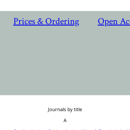
Prices & Ordering
Open Ac
Journals by title
A