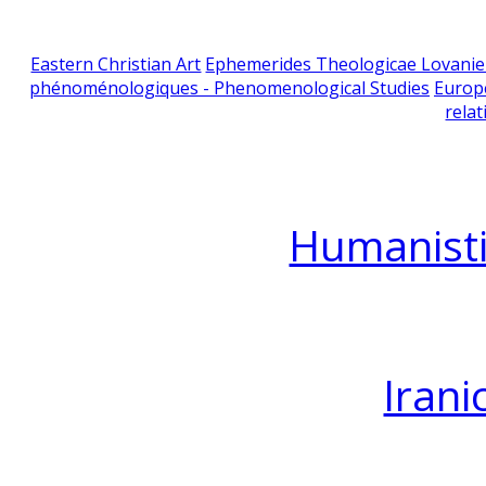
Eastern Christian Art
Ephemerides Theologicae Lovani
phénoménologiques - Phenomenological Studies
Europ
relat
Humanisti
Irani