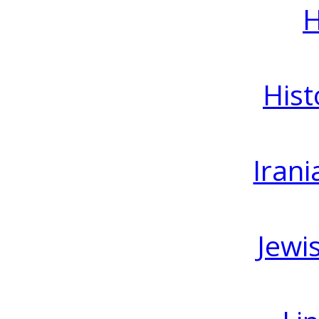
H
Hist
Irani
Jewi