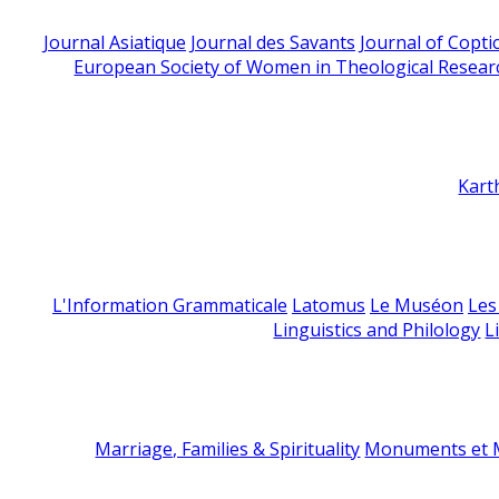
Journal Asiatique
Journal des Savants
Journal of Copti
European Society of Women in Theological Resear
Kart
L'Information Grammaticale
Latomus
Le Muséon
Les
Linguistics and Philology
L
Marriage, Families & Spirituality
Monuments et M