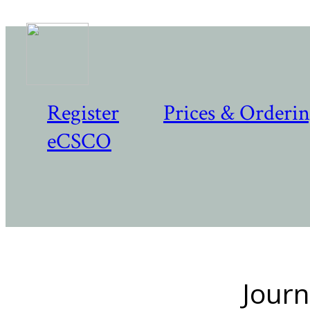
Register
Prices & Orderi
eCSCO
Journ