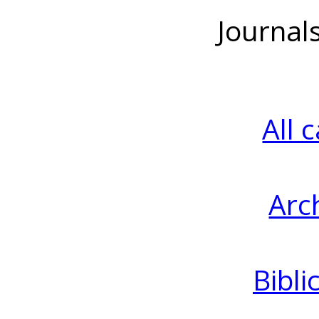
Journal
All 
Arc
Bibli