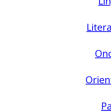
Lin
Liter
Ono
Orien
Pa