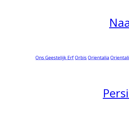
Na
Ons Geestelijk Erf
Orbis
Orientalia
Oriental
Pers