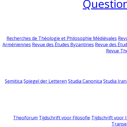
Question
Recherches de Théologie et Philosophie Médiévales
Revu
Arméniennes
Revue des Études Byzantines
Revue des Étu
Revue Th
Semitica
Spiegel der Letteren
Studia Canonica
Studia Iran
Theoforum
Tijdschrift voor Filosofie
Tijdschrift voor
Transe