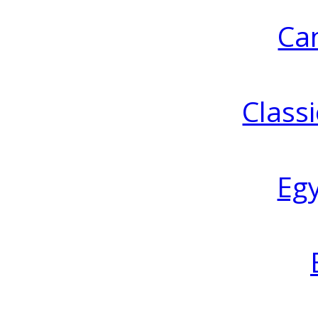
Ca
Classi
Eg