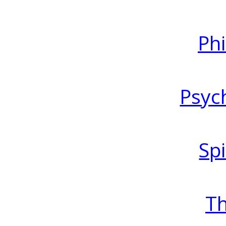
Ph
Psyc
Spi
T