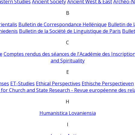
astern Studies
Ancient Society
Ancient West & East
Archéo-Ni
B
ientalis
Bulletin de Correspondance Hellénique
Bulletin de 
hiedenis
Bulletin de la Société de Linguistique de Paris
Bulle
C
e
Comptes rendus des séances de l'Académie des Inscriptions
and Spirituality
E
nses
ET-Studies
Ethical Perspectives
Ethische Perspectieven
for Church and State Research - Revue européenne des rela
H
Humanistica Lovaniensia
I