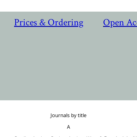
Prices & Ordering
Open Ac
Journals by title
A