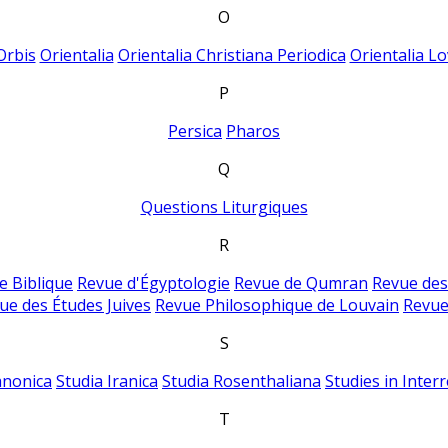
O
Orbis
Orientalia
Orientalia Christiana Periodica
Orientalia Lo
P
Persica
Pharos
Q
Questions Liturgiques
R
e Biblique
Revue d'Égyptologie
Revue de Qumran
Revue des
ue des Études Juives
Revue Philosophique de Louvain
Revue
S
anonica
Studia Iranica
Studia Rosenthaliana
Studies in Inter
T