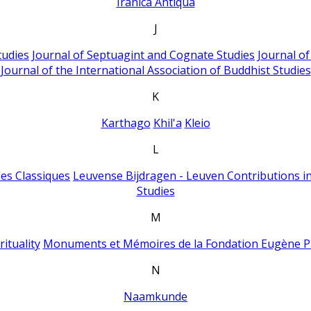
Iranica Antiqua
J
tudies
Journal of Septuagint and Cognate Studies
Journal o
Journal of the International Association of Buddhist Studies
K
Karthago
Khil'a
Kleio
L
es Classiques
Leuvense Bijdragen - Leuven Contributions in
Studies
M
ituality
Monuments et Mémoires de la Fondation Eugène P
N
Naamkunde