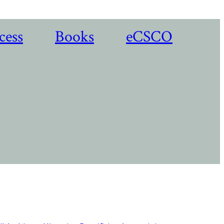
cess
Books
eCSCO