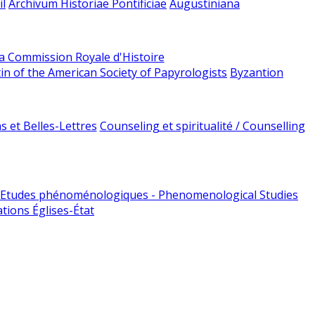
l
Archivum Historiae Pontificiae
Augustiniana
la Commission Royale d'Histoire
tin of the American Society of Papyrologists
Byzantion
 et Belles-Lettres
Counseling et spiritualité / Counselling
Etudes phénoménologiques - Phenomenological Studies
tions Églises-État