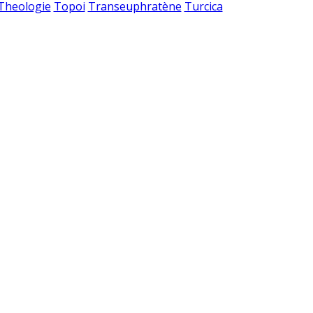
 Theologie
Topoi
Transeuphratène
Turcica