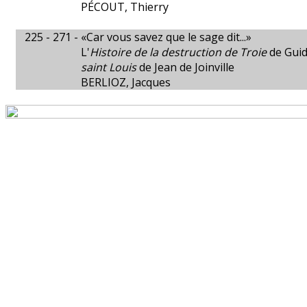
PÉCOUT, Thierry
225 - 271 -
«Car vous savez que le sage dit...»
L'
Histoire de la destruction de Troie
de Guid
saint Louis
de Jean de Joinville
BERLIOZ, Jacques