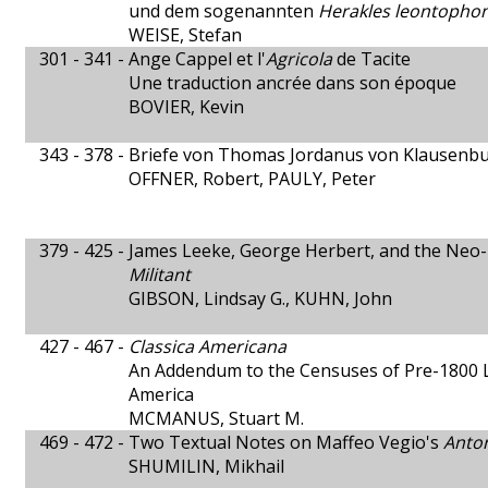
und dem sogenannten
Herakles leontopho
WEISE, Stefan
301 - 341 -
Ange Cappel et l'
Agricola
de Tacite
Une traduction ancrée dans son époque
BOVIER, Kevin
343 - 378 -
Briefe von Thomas Jordanus von Klausenbu
OFFNER, Robert, PAULY, Peter
379 - 425 -
James Leeke, George Herbert, and the Neo-
Militant
GIBSON, Lindsay G., KUHN, John
427 - 467 -
Classica Americana
An Addendum to the Censuses of Pre-1800 L
America
MCMANUS, Stuart M.
469 - 472 -
Two Textual Notes on Maffeo Vegio's
Anto
SHUMILIN, Mikhail