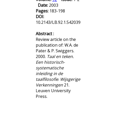
Date:
2003
Pages:
183-198
DOI:
10.2143/LB.92.1.542039
Abstract :
Review article on the
publication of: W.A. de
Pater & P. Swiggers.
2000.
Taal en teken.
Een historisch-
systematische
inleiding in de
taalfilosofie
.
Wijsgerige
Verkenningen
21.
Leuven University
Press.