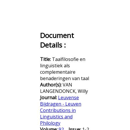
Document
Details :
Title:
Taalfilosofie en
linguïstiek als
complementaire
benaderingen van taal
Author(s):
VAN
LANGENDONCK, Willy
Journal:
Leuvense
Bijdragen - Leuven
Contributions in
Linguistics and
Philology
Volume:
92
Issue:
1-2