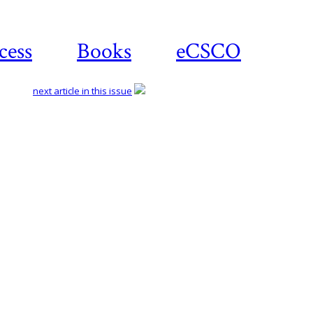
cess
Books
eCSCO
next article in this issue
Download
article