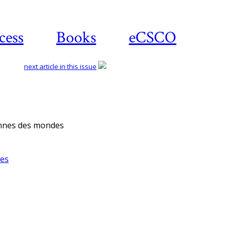
cess
Books
eCSCO
next article in this issue
Download article
iennes des mondes
res