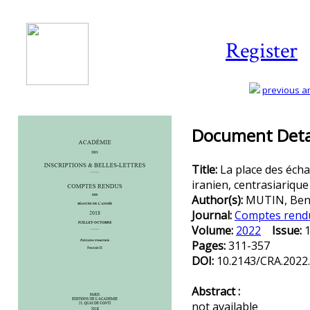
Register
previous art
Document Detai
Title:
La place des écha
iranien, centrasiarique e
Author(s):
MUTIN, Ben
Journal:
Comptes rendus
Volume:
2022
Issue:
Pages:
311-357
DOI:
10.2143/CRA.2022
Abstract :
not available