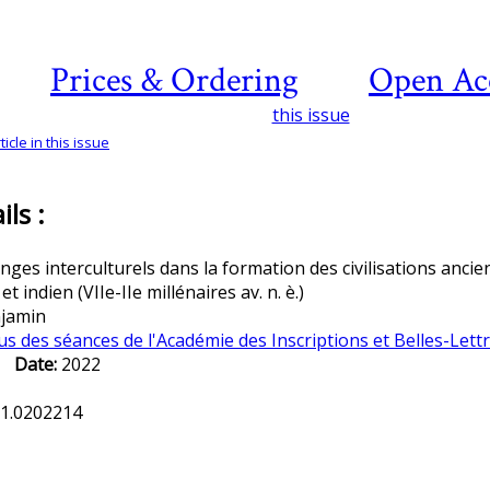
Prices & Ordering
Open Ac
this issue
icle in this issue
ls :
nges interculturels dans la formation des civilisations anc
t indien (VIIe-IIe millénaires av. n. è.)
jamin
 des séances de l'Académie des Inscriptions et Belles-Lett
1
Date:
2022
.1.0202214