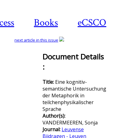
cess
Books
eCSCO
next article in this issue
Document Details
:
Download
article
Title:
Eine kognitiv-
semantische Untersuchung
der Metaphorik in
teilchenphysikalischer
Sprache
Author(s):
VANDERMEEREN, Sonja
Journal:
Leuvense
Bijdragen - Leuven