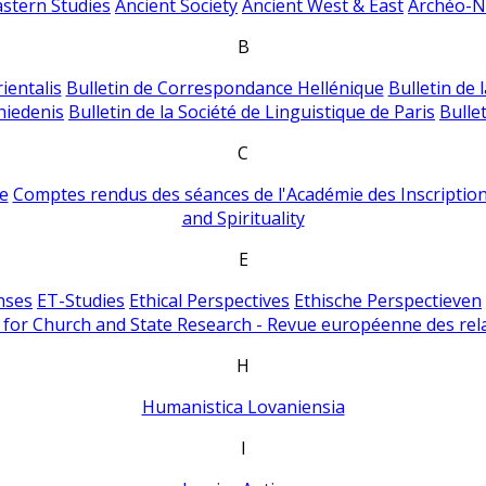
astern Studies
Ancient Society
Ancient West & East
Archéo-Ni
B
ientalis
Bulletin de Correspondance Hellénique
Bulletin de 
hiedenis
Bulletin de la Société de Linguistique de Paris
Bulle
C
e
Comptes rendus des séances de l'Académie des Inscriptions
and Spirituality
E
nses
ET-Studies
Ethical Perspectives
Ethische Perspectieven
for Church and State Research - Revue européenne des rela
H
Humanistica Lovaniensia
I