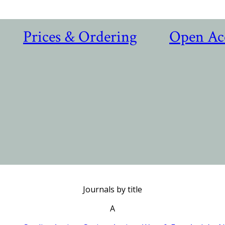
Prices & Ordering
Open Ac
Journals by title
A