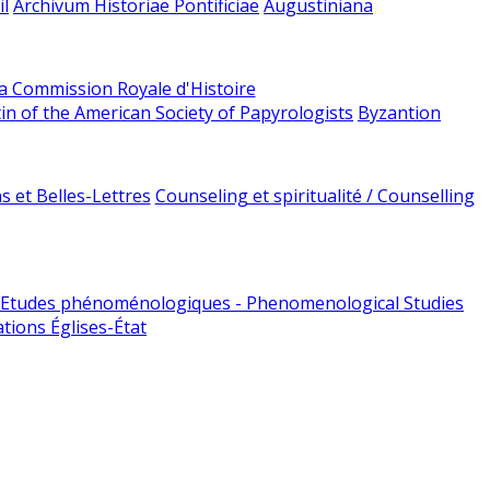
l
Archivum Historiae Pontificiae
Augustiniana
la Commission Royale d'Histoire
tin of the American Society of Papyrologists
Byzantion
 et Belles-Lettres
Counseling et spiritualité / Counselling
Etudes phénoménologiques - Phenomenological Studies
tions Églises-État