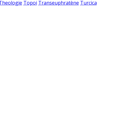
 Theologie
Topoi
Transeuphratène
Turcica