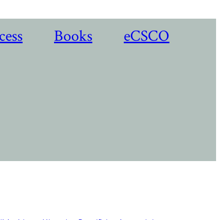
cess
Books
eCSCO