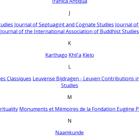
Iranica Antiqua
J
tudies
Journal of Septuagint and Cognate Studies
Journal o
Journal of the International Association of Buddhist Studies
K
Karthago
Khil'a
Kleio
L
es Classiques
Leuvense Bijdragen - Leuven Contributions in
Studies
M
ituality
Monuments et Mémoires de la Fondation Eugène P
N
Naamkunde