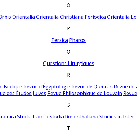
O
Orbis
Orientalia
Orientalia Christiana Periodica
Orientalia Lo
P
Persica
Pharos
Q
Questions Liturgiques
R
e Biblique
Revue d'Égyptologie
Revue de Qumran
Revue des
ue des Études Juives
Revue Philosophique de Louvain
Revue
S
anonica
Studia Iranica
Studia Rosenthaliana
Studies in Inter
T