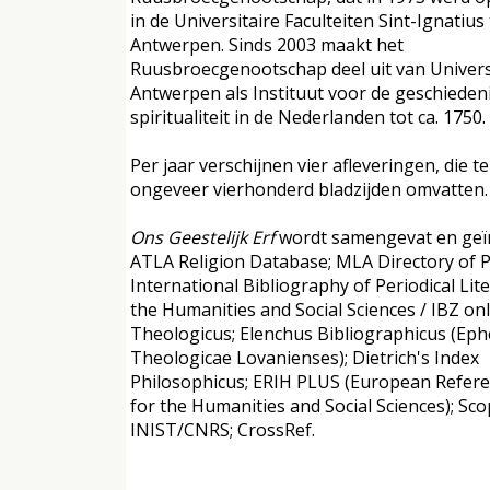
in de Universitaire Faculteiten Sint-Ignatius 
Antwerpen. Sinds 2003 maakt het
Ruusbroecgenootschap deel uit van Univers
Antwerpen als Instituut voor de geschieden
spiritualiteit in de Nederlanden tot ca. 1750.
Per jaar verschijnen vier afleveringen, die 
ongeveer vierhonderd bladzijden omvatten.
Ons Geestelijk Erf
wordt samengevat en geï
ATLA Religion Database; MLA Directory of Pe
International Bibliography of Periodical Lit
the Humanities and Social Sciences / IBZ onl
Theologicus; Elenchus Bibliographicus (Ep
Theologicae Lovanienses); Dietrich's Index
Philosophicus; ERIH PLUS (European Refere
for the Humanities and Social Sciences); Sco
INIST/CNRS; CrossRef.