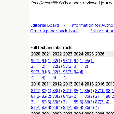
Ons Geestelijk Erf
is a peer-reviewed journal
Editorial Board
-
Information for Autho
Order a paper back-issue
-
Subscription
Full text and abstracts
2020
2021
2022
2023
2024
2025
2026
90(1-
91(1-
92(1)
93(1)
94(1-
95(1-
2)
2)
92(2)
93(2)
3)
2)
90(3-
91(3-
92(3-
93(3-
94(4)
4)
4)
4)
4)
2010
2011
2012
2013
2014
2015
2016
201
81(1)
82(1)
83(1)
84(1)
85(1-
86(1)
87(1-
88(1
81(2-
82(2)
83(2)
84(2-
2)
86(2)
2)
88(2
3)
82(3)
83(3)
3)
85(3)
86(3)
87(3-
4)
81(4)
82(4)
83(4)
84(4)
85(4)
86(4)
4)