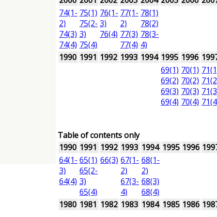
2000
2001
2002
2003
2004
2005
2006
200
74(1-
75(1)
76(1-
77(1-
78(1)
2)
75(2-
3)
2)
78(2)
74(3)
3)
76(4)
77(3)
78(3-
74(4)
75(4)
77(4)
4)
1990
1991
1992
1993
1994
1995
1996
199
69(1)
70(1)
71(1
69(2)
70(2)
71(2
69(3)
70(3)
71(3
69(4)
70(4)
71(4
Table of contents only
1990
1991
1992
1993
1994
1995
1996
199
64(1-
65(1)
66(3)
67(1-
68(1-
3)
65(2-
2)
2)
64(4)
3)
67(3-
68(3)
65(4)
4)
68(4)
1980
1981
1982
1983
1984
1985
1986
198