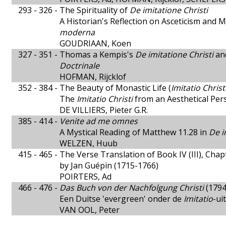
293 - 326 -
The Spirituality of
De imitatione Christi
A Historian's Reflection on Asceticism and M
moderna
GOUDRIAAN, Koen
327 - 351 -
Thomas a Kempis's
De imitatione Christi
and
Doctrinale
HOFMAN, Rijcklof
352 - 384 -
The Beauty of Monastic Life (
Imitatio Christ
The
Imitatio Christi
from an Aesthetical Per
DE VILLIERS, Pieter G.R.
385 - 414 -
Venite ad me omnes
A Mystical Reading of Matthew 11.28 in
De i
WELZEN, Huub
415 - 465 -
The Verse Translation of Book IV (III), Chap
by Jan Guépin (1715-1766)
POIRTERS, Ad
466 - 476 -
Das Buch von der Nachfolgung Christi
(1794
Een Duitse 'evergreen' onder de
Imitatio
-ui
VAN OOL, Peter