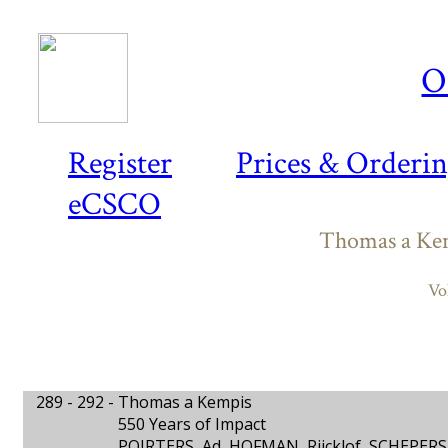
O
Register
Prices & Orderi
eCSCO
Thomas a Kem
Vo
289 - 292 -
Thomas a Kempis
550 Years of Impact
POIRTERS, Ad, HOFMAN, Rijcklof, SCHEPERS