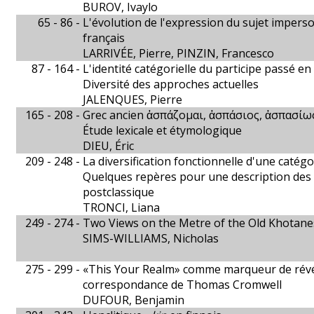
BUROV, Ivaylo
65 - 86 -
L'évolution de l'expression du sujet imperso
français
LARRIVÉE, Pierre, PINZIN, Francesco
87 - 164 -
L'identité catégorielle du participe passé e
Diversité des approches actuelles
JALENQUES, Pierre
165 - 208 -
Grec ancien ἀσπάζομαι, ἀσπάσιος, ἀσπασίω
Étude lexicale et étymologique
DIEU, Éric
209 - 248 -
La diversification fonctionnelle d'une catég
Quelques repères pour une description des 
postclassique
TRONCI, Liana
249 - 274 -
Two Views on the Metre of the Old Khotan
SIMS-WILLIAMS, Nicholas
275 - 299 -
«This Your Realm» comme marqueur de révé
correspondance de Thomas Cromwell
DUFOUR, Benjamin