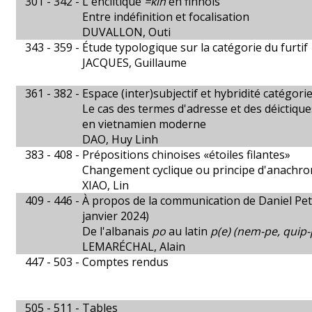
301 - 342 -
L'enclitique
=kin
en finnois
Entre indéfinition et focalisation
DUVALLON, Outi
343 - 359 -
Étude typologique sur la catégorie du furtif
JACQUES, Guillaume
361 - 382 -
Espace (inter)subjectif et hybridité catégorie
Le cas des termes d'adresse et des déictiqu
en vietnamien moderne
DAO, Huy Linh
383 - 408 -
Prépositions chinoises «étoiles filantes»
Changement cyclique ou principe d'anachro
XIAO, Lin
409 - 446 -
À propos de la communication de Daniel Peti
janvier 2024)
De l'albanais
po
au latin
p(e) (nem-pe, quip-
LEMARÉCHAL, Alain
447 - 503 -
Comptes rendus
505 - 511 -
Tables