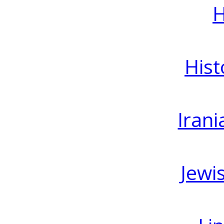
H
Hist
Irani
Jewi