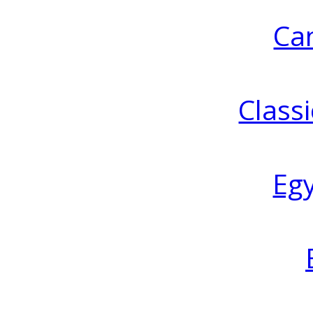
Ca
Classi
Eg