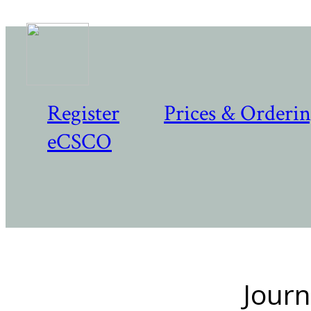
Register
Prices & Orderi
eCSCO
Journ