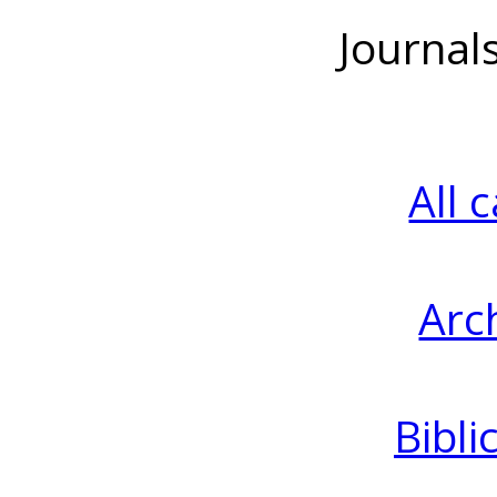
Journal
All 
Arc
Bibli