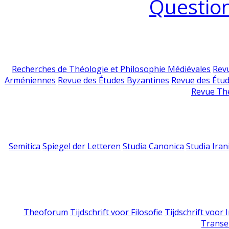
Question
Recherches de Théologie et Philosophie Médiévales
Revu
Arméniennes
Revue des Études Byzantines
Revue des Étu
Revue Th
Semitica
Spiegel der Letteren
Studia Canonica
Studia Iran
Theoforum
Tijdschrift voor Filosofie
Tijdschrift voor
Transe