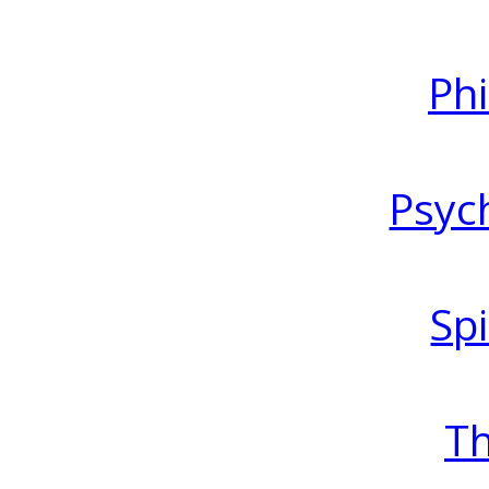
Ph
Psyc
Spi
T