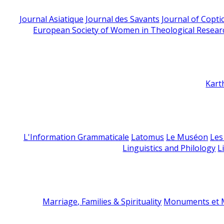
Journal Asiatique
Journal des Savants
Journal of Copti
European Society of Women in Theological Resear
Kart
L'Information Grammaticale
Latomus
Le Muséon
Les
Linguistics and Philology
L
Marriage, Families & Spirituality
Monuments et M