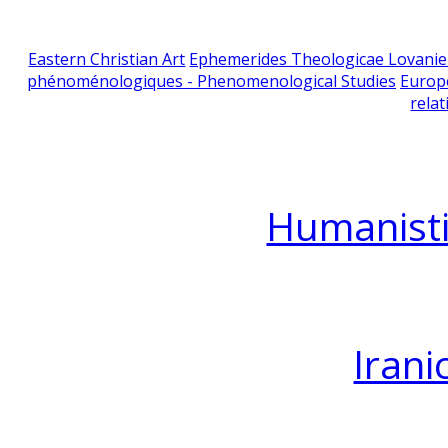
Eastern Christian Art
Ephemerides Theologicae Lovani
phénoménologiques - Phenomenological Studies
Europ
relat
Humanisti
Irani