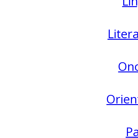
Lin
Liter
Ono
Orien
Pa