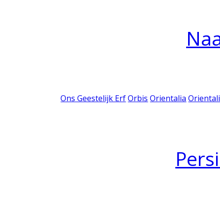
Na
Ons Geestelijk Erf
Orbis
Orientalia
Oriental
Pers