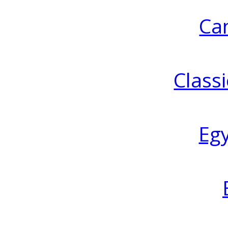
Ca
Classi
Eg