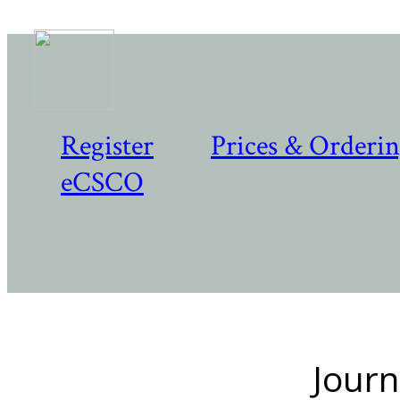
Register
Prices & Orderi
eCSCO
Journ