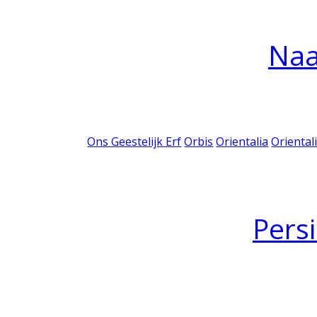
Na
Ons Geestelijk Erf
Orbis
Orientalia
Oriental
Pers