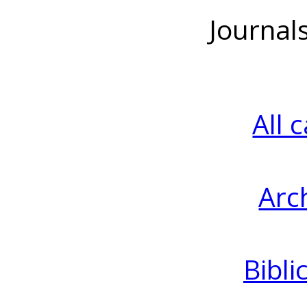
Journal
All 
Arc
Bibli