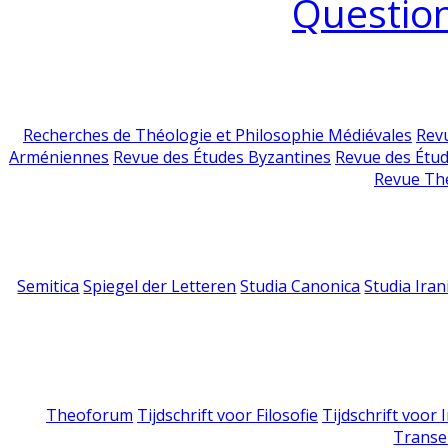
Question
Recherches de Théologie et Philosophie Médiévales
Revu
Arméniennes
Revue des Études Byzantines
Revue des Étu
Revue Th
Semitica
Spiegel der Letteren
Studia Canonica
Studia Iran
Theoforum
Tijdschrift voor Filosofie
Tijdschrift voor
Transe