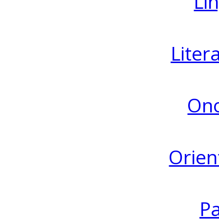
Lin
Liter
Ono
Orien
Pa