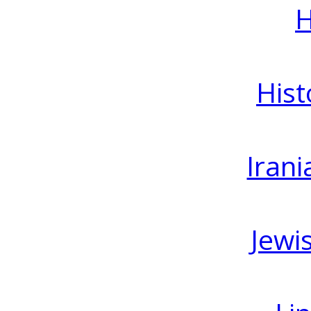
H
Hist
Irani
Jewi