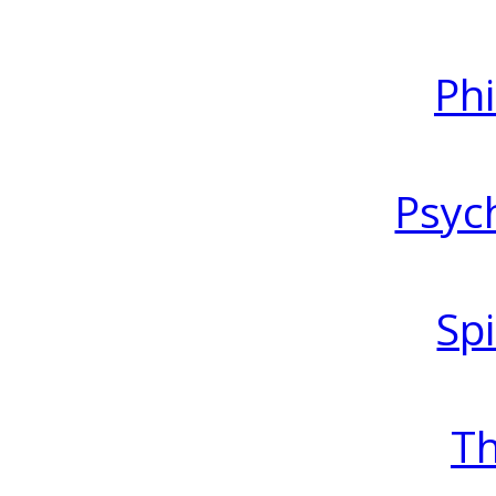
Ph
Psyc
Spi
T