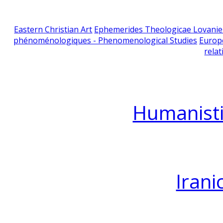
Eastern Christian Art
Ephemerides Theologicae Lovani
phénoménologiques - Phenomenological Studies
Europ
relat
Humanisti
Irani