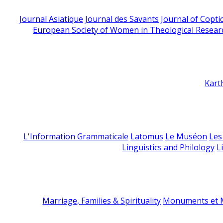
Journal Asiatique
Journal des Savants
Journal of Copti
European Society of Women in Theological Resear
Kart
L'Information Grammaticale
Latomus
Le Muséon
Les
Linguistics and Philology
L
Marriage, Families & Spirituality
Monuments et M