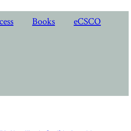
cess
Books
eCSCO