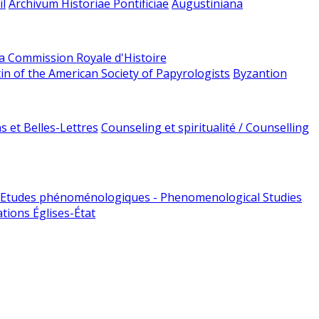
l
Archivum Historiae Pontificiae
Augustiniana
la Commission Royale d'Histoire
tin of the American Society of Papyrologists
Byzantion
 et Belles-Lettres
Counseling et spiritualité / Counselling
Etudes phénoménologiques - Phenomenological Studies
tions Églises-État