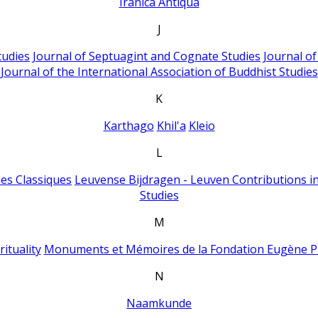
Iranica Antiqua
J
tudies
Journal of Septuagint and Cognate Studies
Journal o
Journal of the International Association of Buddhist Studies
K
Karthago
Khil'a
Kleio
L
es Classiques
Leuvense Bijdragen - Leuven Contributions in
Studies
M
ituality
Monuments et Mémoires de la Fondation Eugène P
N
Naamkunde