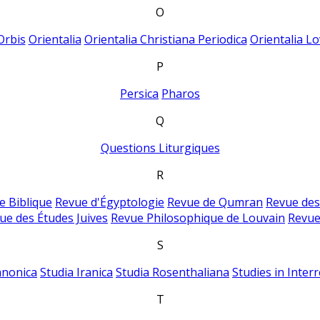
O
Orbis
Orientalia
Orientalia Christiana Periodica
Orientalia Lo
P
Persica
Pharos
Q
Questions Liturgiques
R
e Biblique
Revue d'Égyptologie
Revue de Qumran
Revue des
ue des Études Juives
Revue Philosophique de Louvain
Revue
S
anonica
Studia Iranica
Studia Rosenthaliana
Studies in Inter
T