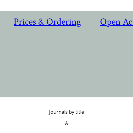
Prices & Ordering
Open Ac
Journals by title
A