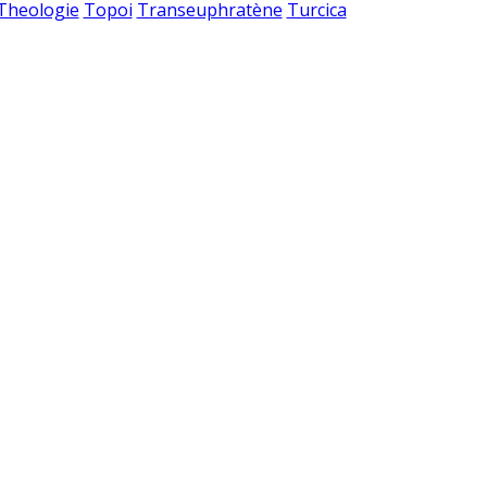
 Theologie
Topoi
Transeuphratène
Turcica