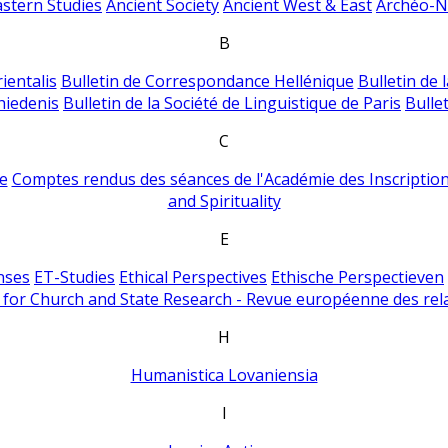
astern Studies
Ancient Society
Ancient West & East
Archéo-Ni
B
ientalis
Bulletin de Correspondance Hellénique
Bulletin de 
hiedenis
Bulletin de la Société de Linguistique de Paris
Bulle
C
e
Comptes rendus des séances de l'Académie des Inscriptions
and Spirituality
E
nses
ET-Studies
Ethical Perspectives
Ethische Perspectieven
for Church and State Research - Revue européenne des rela
H
Humanistica Lovaniensia
I