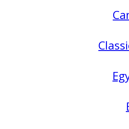
Ca
Classi
Eg