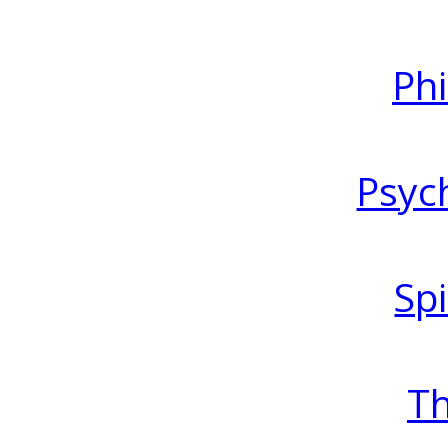
Ph
Psyc
Spi
T