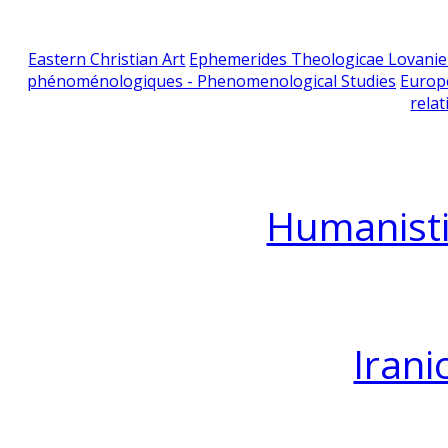
Eastern Christian Art
Ephemerides Theologicae Lovani
phénoménologiques - Phenomenological Studies
Europ
relat
Humanisti
Irani