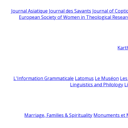
Journal Asiatique
Journal des Savants
Journal of Copti
European Society of Women in Theological Resear
Kart
L'Information Grammaticale
Latomus
Le Muséon
Les
Linguistics and Philology
L
Marriage, Families & Spirituality
Monuments et M