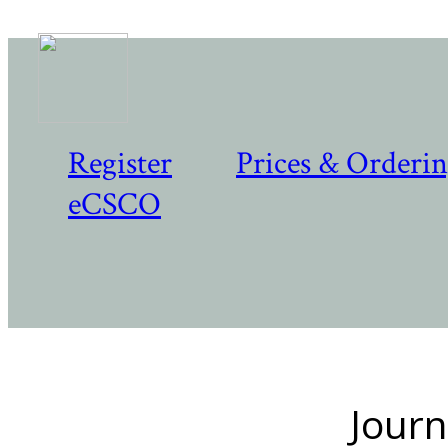
Register
Prices & Orderi
eCSCO
Journ