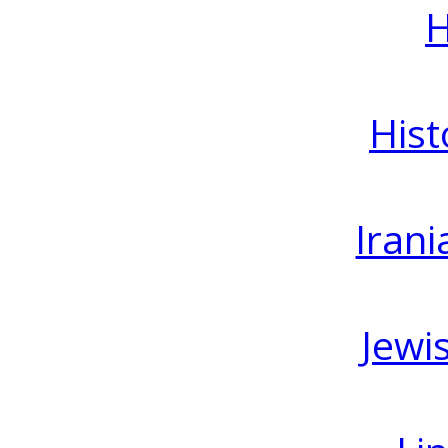
H
Hist
Irani
Jewi