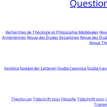
Question
Recherches de Théologie et Philosophie Médiévales
Revu
Arméniennes
Revue des Études Byzantines
Revue des Étu
Revue Th
Semitica
Spiegel der Letteren
Studia Canonica
Studia Iran
Theoforum
Tijdschrift voor Filosofie
Tijdschrift voor
Transe