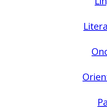
Lin
Liter
Ono
Orien
Pa