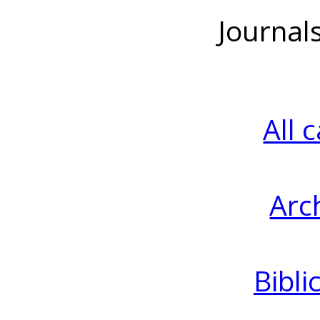
Journal
All 
Arc
Bibli