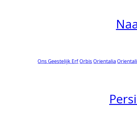
Na
Ons Geestelijk Erf
Orbis
Orientalia
Oriental
Pers