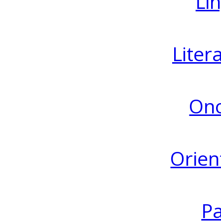
Lin
Liter
Ono
Orien
Pa