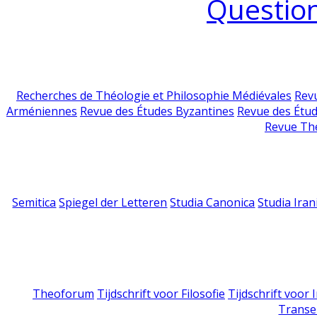
Question
Recherches de Théologie et Philosophie Médiévales
Revu
Arméniennes
Revue des Études Byzantines
Revue des Étu
Revue Th
Semitica
Spiegel der Letteren
Studia Canonica
Studia Iran
Theoforum
Tijdschrift voor Filosofie
Tijdschrift voor
Transe