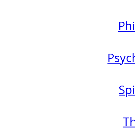
Ph
Psyc
Spi
T