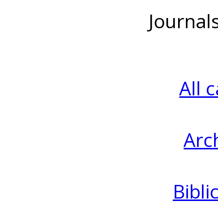
Journal
All 
Arc
Bibli