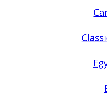
Ca
Classi
Eg