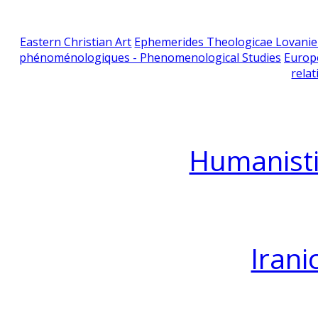
Eastern Christian Art
Ephemerides Theologicae Lovani
phénoménologiques - Phenomenological Studies
Europ
relat
Humanisti
Irani