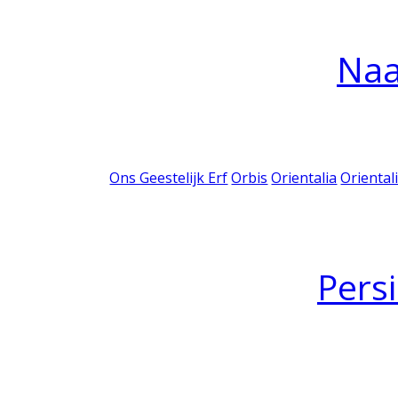
Na
Ons Geestelijk Erf
Orbis
Orientalia
Oriental
Pers