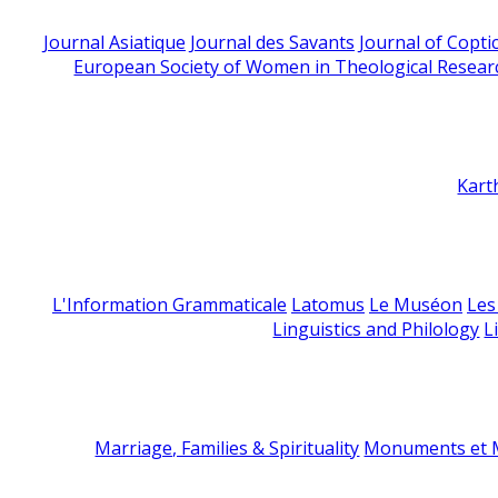
Journal Asiatique
Journal des Savants
Journal of Copti
European Society of Women in Theological Resear
Kart
L'Information Grammaticale
Latomus
Le Muséon
Les
Linguistics and Philology
L
Marriage, Families & Spirituality
Monuments et M