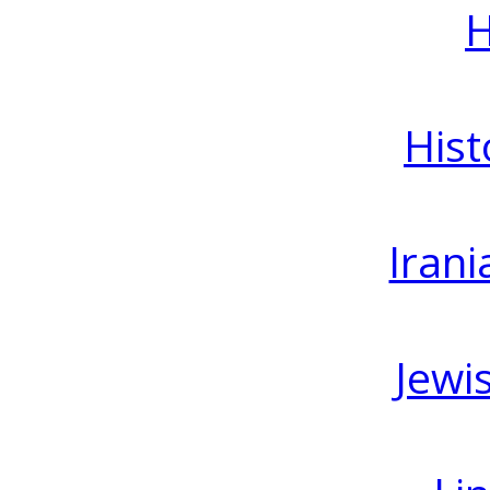
H
Hist
Irani
Jewi