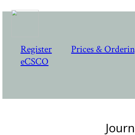
Register
Prices & Orderi
eCSCO
Journ