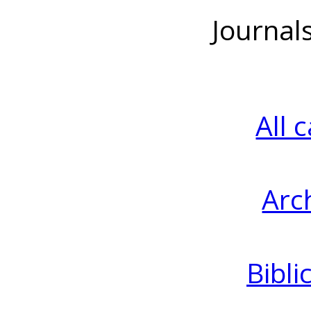
Journal
All 
Arc
Bibli