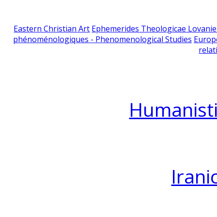
Eastern Christian Art
Ephemerides Theologicae Lovani
phénoménologiques - Phenomenological Studies
Europ
relat
Humanisti
Irani