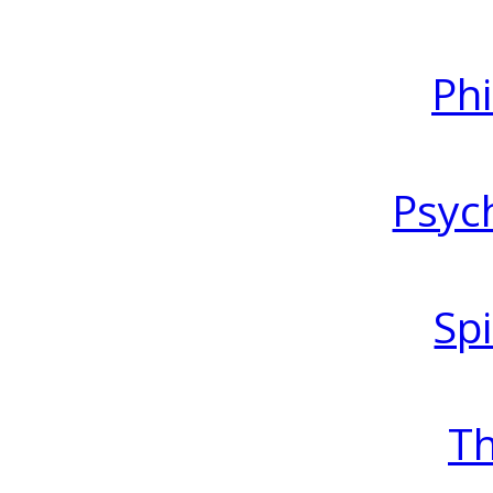
Ph
Psyc
Spi
T