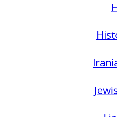
H
Hist
Irani
Jewi