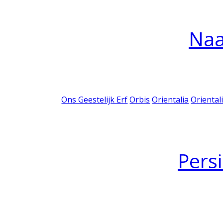
Na
Ons Geestelijk Erf
Orbis
Orientalia
Oriental
Pers