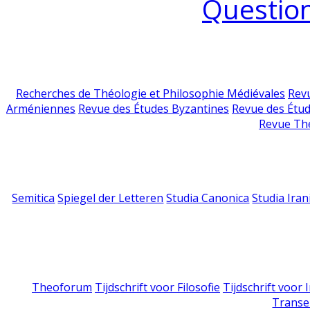
Question
Recherches de Théologie et Philosophie Médiévales
Revu
Arméniennes
Revue des Études Byzantines
Revue des Étu
Revue Th
Semitica
Spiegel der Letteren
Studia Canonica
Studia Iran
Theoforum
Tijdschrift voor Filosofie
Tijdschrift voor
Transe