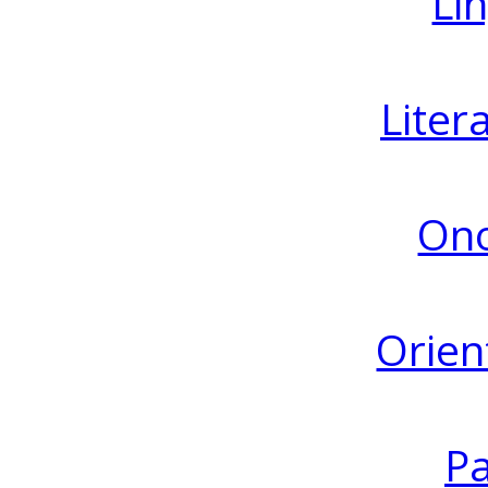
Lin
Liter
Ono
Orien
Pa