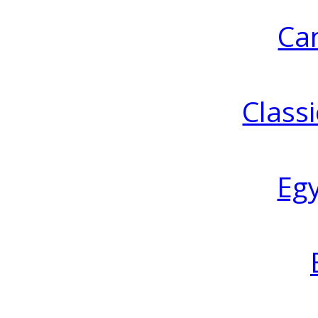
Ca
Classi
Eg