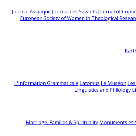
Journal Asiatique
Journal des Savants
Journal of Copti
European Society of Women in Theological Resear
Kart
L'Information Grammaticale
Latomus
Le Muséon
Les
Linguistics and Philology
L
Marriage, Families & Spirituality
Monuments et M