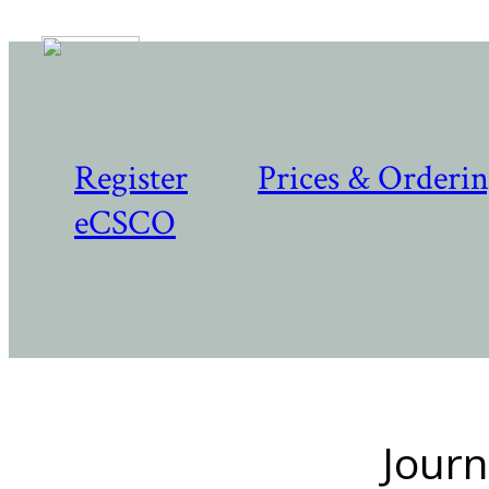
Register
Prices & Orderi
eCSCO
Journ