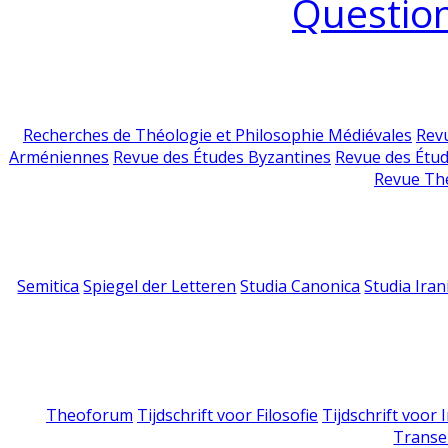
Question
Recherches de Théologie et Philosophie Médiévales
Revu
Arméniennes
Revue des Études Byzantines
Revue des Étu
Revue Th
Semitica
Spiegel der Letteren
Studia Canonica
Studia Iran
Theoforum
Tijdschrift voor Filosofie
Tijdschrift voor
Transe