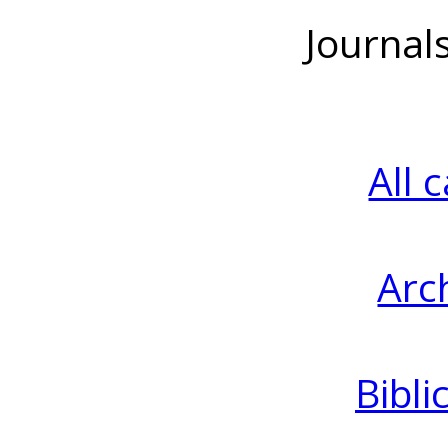
Journal
All 
Arc
Bibli