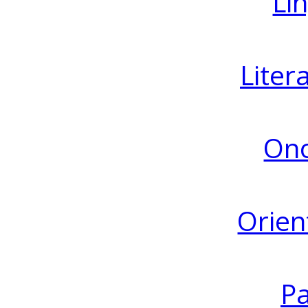
Lin
Liter
Ono
Orien
Pa