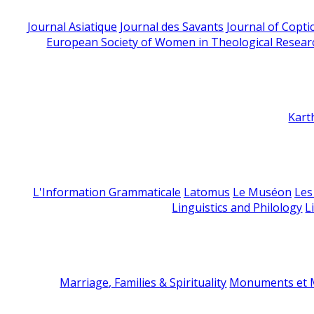
Journal Asiatique
Journal des Savants
Journal of Copti
European Society of Women in Theological Resear
Kart
L'Information Grammaticale
Latomus
Le Muséon
Les
Linguistics and Philology
L
Marriage, Families & Spirituality
Monuments et M