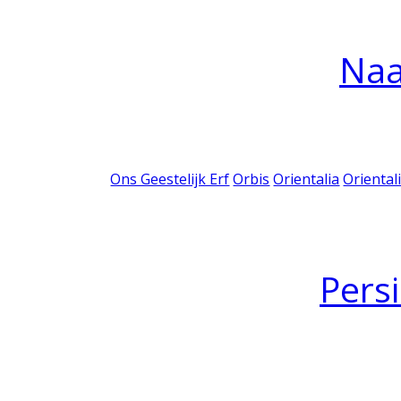
Na
Ons Geestelijk Erf
Orbis
Orientalia
Oriental
Pers