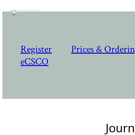
Register
Prices & Orderi
eCSCO
Journ