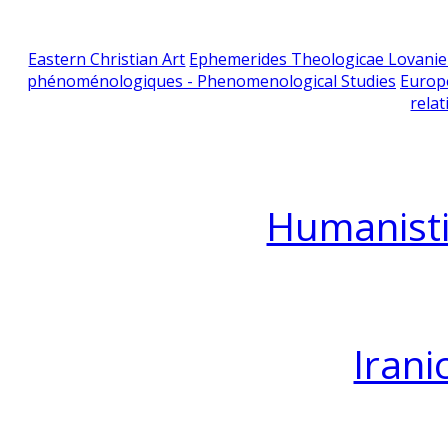
Eastern Christian Art
Ephemerides Theologicae Lovani
phénoménologiques - Phenomenological Studies
Europ
relat
Humanisti
Irani