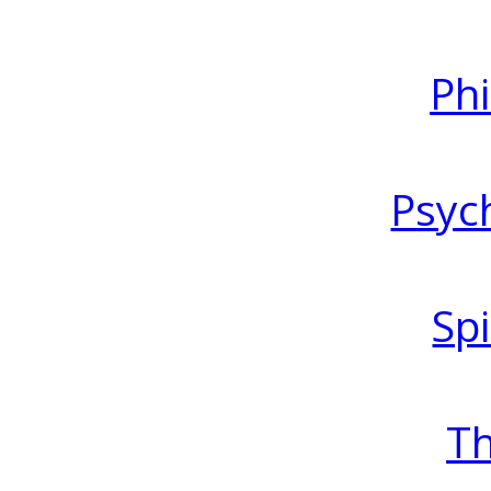
Ph
Psyc
Spi
T