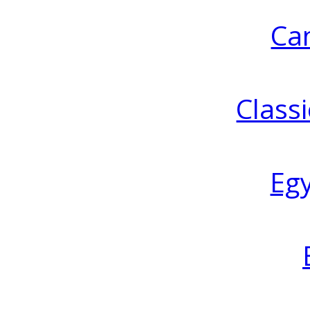
Ca
Classi
Eg