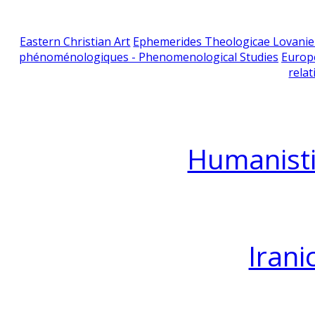
Eastern Christian Art
Ephemerides Theologicae Lovani
phénoménologiques - Phenomenological Studies
Europ
relat
Humanisti
Irani