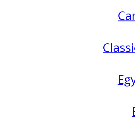
Ca
Classi
Eg