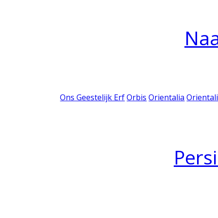
Na
Ons Geestelijk Erf
Orbis
Orientalia
Oriental
Pers