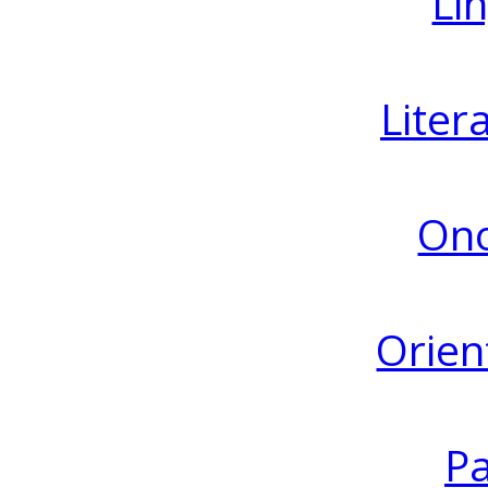
Lin
Liter
Ono
Orien
Pa