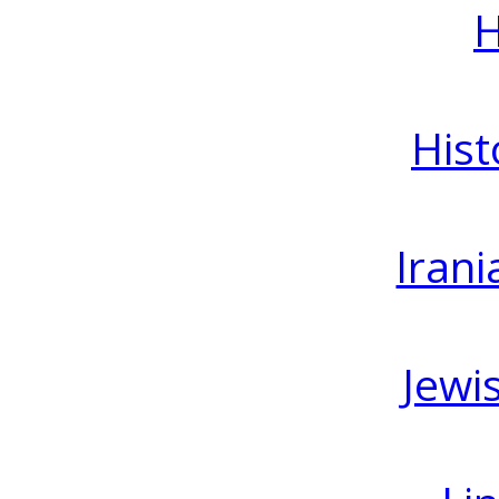
H
Hist
Irani
Jewi