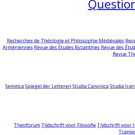
Question
Recherches de Théologie et Philosophie Médiévales
Revu
Arméniennes
Revue des Études Byzantines
Revue des Étu
Revue Th
Semitica
Spiegel der Letteren
Studia Canonica
Studia Iran
Theoforum
Tijdschrift voor Filosofie
Tijdschrift voor
Transe