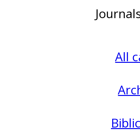
Journal
All 
Arc
Bibli