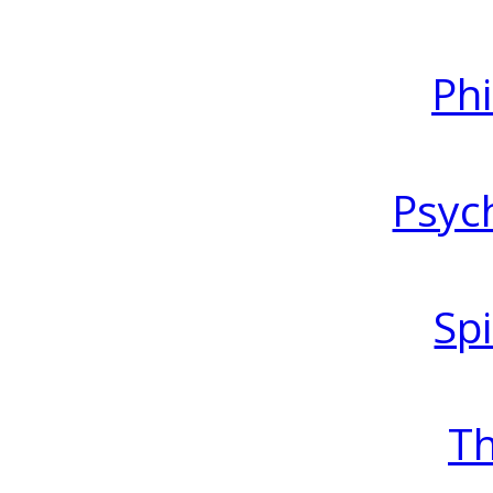
Ph
Psyc
Spi
T