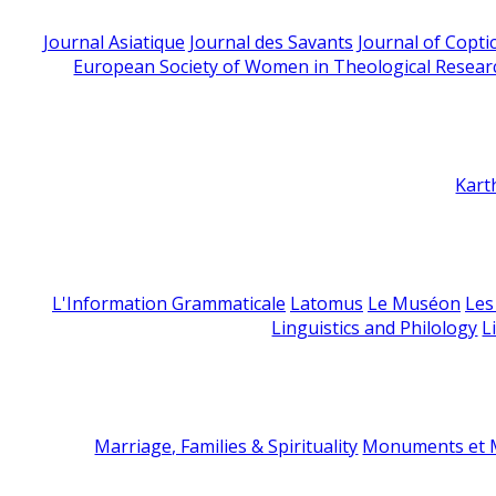
Journal Asiatique
Journal des Savants
Journal of Copti
European Society of Women in Theological Resear
Kart
L'Information Grammaticale
Latomus
Le Muséon
Les
Linguistics and Philology
L
Marriage, Families & Spirituality
Monuments et M