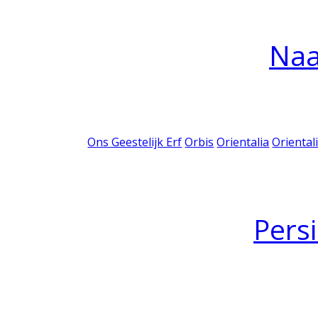
Na
Ons Geestelijk Erf
Orbis
Orientalia
Oriental
Pers