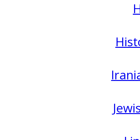
H
Hist
Irani
Jewi