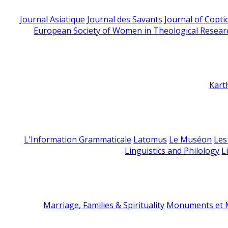
Journal Asiatique
Journal des Savants
Journal of Copti
European Society of Women in Theological Resear
Kart
L'Information Grammaticale
Latomus
Le Muséon
Les
Linguistics and Philology
L
Marriage, Families & Spirituality
Monuments et M