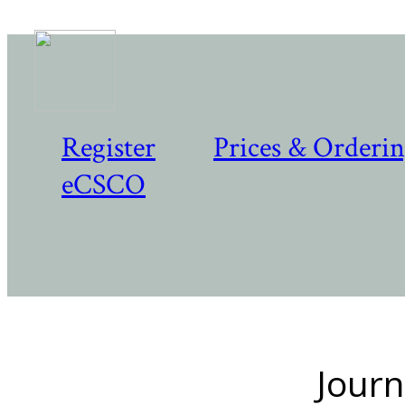
Register
Prices & Orderi
eCSCO
Journ