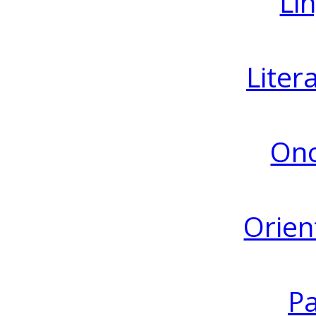
Lin
Liter
Ono
Orien
Pa