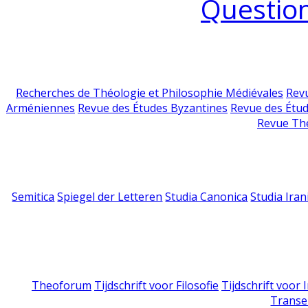
Question
Recherches de Théologie et Philosophie Médiévales
Revu
Arméniennes
Revue des Études Byzantines
Revue des Étu
Revue Th
Semitica
Spiegel der Letteren
Studia Canonica
Studia Iran
Theoforum
Tijdschrift voor Filosofie
Tijdschrift voor
Transe