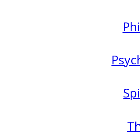
Ph
Psyc
Spi
T