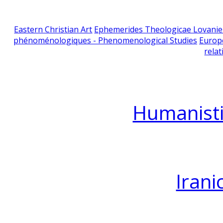
Eastern Christian Art
Ephemerides Theologicae Lovani
phénoménologiques - Phenomenological Studies
Europ
relat
Humanisti
Irani