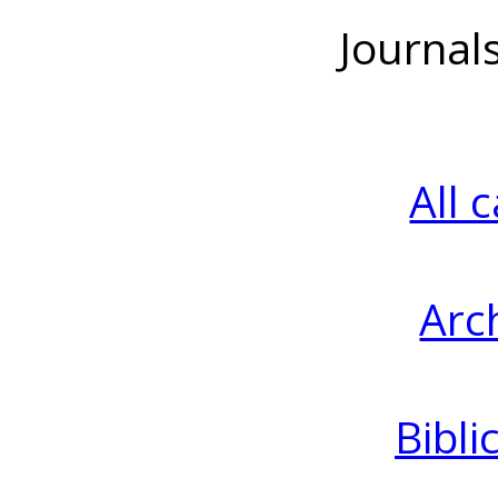
Journal
All 
Arc
Bibli