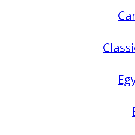
Ca
Classi
Eg