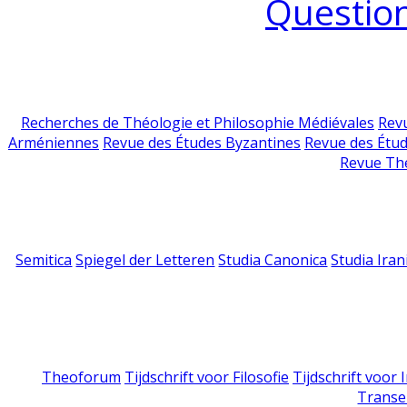
Question
Recherches de Théologie et Philosophie Médiévales
Revu
Arméniennes
Revue des Études Byzantines
Revue des Étu
Revue Th
Semitica
Spiegel der Letteren
Studia Canonica
Studia Iran
Theoforum
Tijdschrift voor Filosofie
Tijdschrift voor
Transe