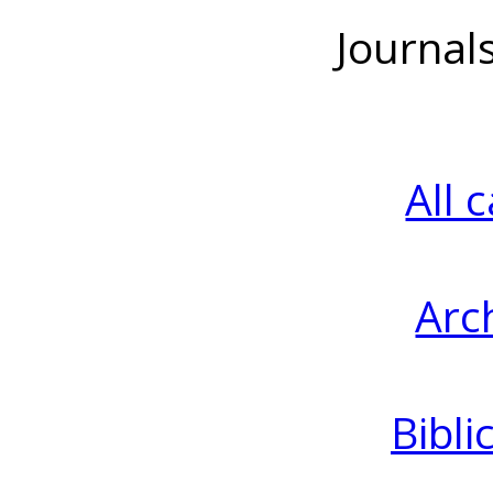
Journal
All 
Arc
Bibli