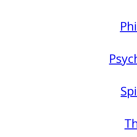
Ph
Psyc
Spi
T