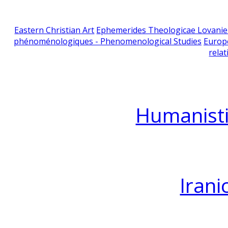
Eastern Christian Art
Ephemerides Theologicae Lovani
phénoménologiques - Phenomenological Studies
Europ
relat
Humanisti
Irani