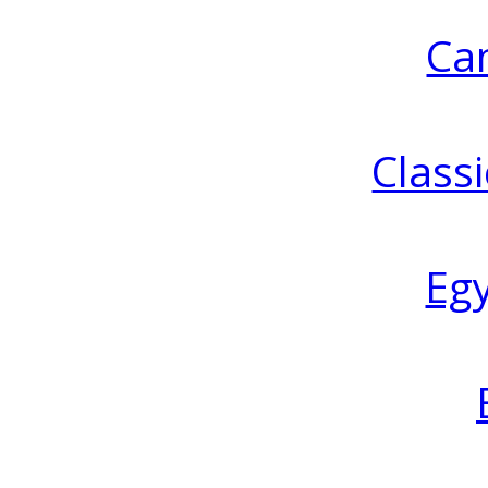
Ca
Classi
Eg