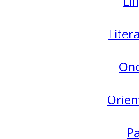
Lin
Liter
Ono
Orien
Pa