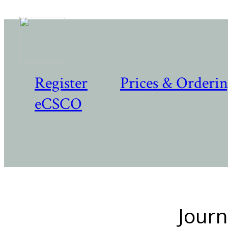
Register
Prices & Orderi
eCSCO
Journ