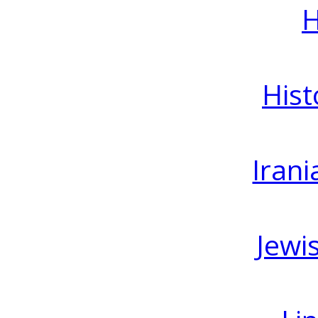
H
Hist
Irani
Jewi