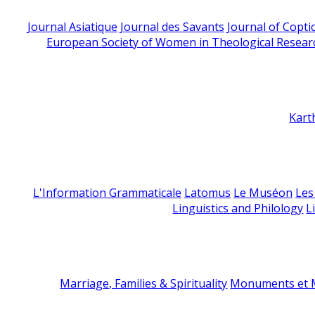
Journal Asiatique
Journal des Savants
Journal of Copti
European Society of Women in Theological Resear
Kart
L'Information Grammaticale
Latomus
Le Muséon
Les
Linguistics and Philology
L
Marriage, Families & Spirituality
Monuments et M