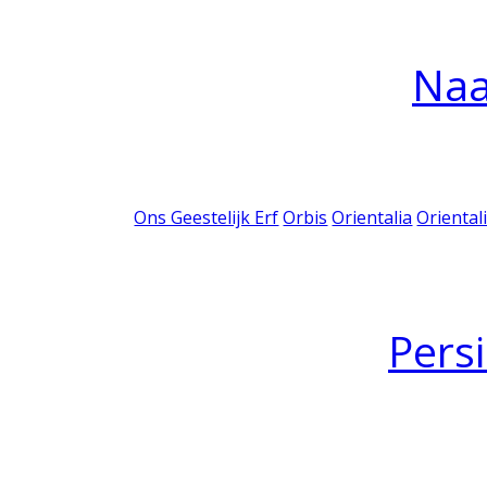
Na
Ons Geestelijk Erf
Orbis
Orientalia
Oriental
Pers