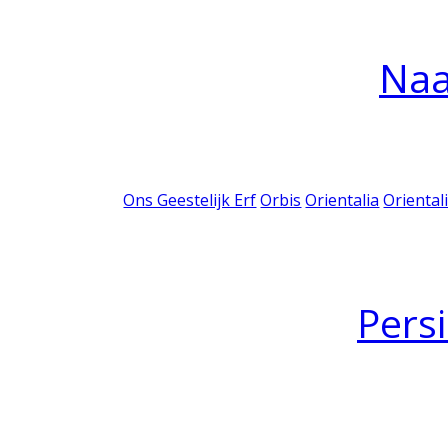
Na
Ons Geestelijk Erf
Orbis
Orientalia
Oriental
Pers