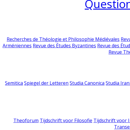
Question
Recherches de Théologie et Philosophie Médiévales
Revu
Arméniennes
Revue des Études Byzantines
Revue des Étu
Revue Th
Semitica
Spiegel der Letteren
Studia Canonica
Studia Iran
Theoforum
Tijdschrift voor Filosofie
Tijdschrift voor
Transe