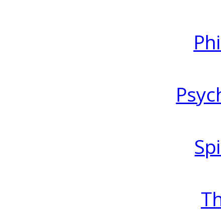
Ph
Psyc
Spi
T