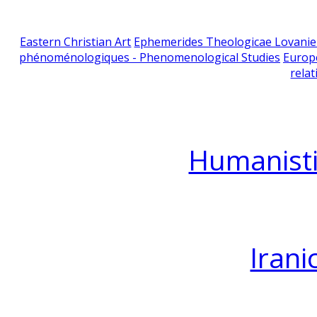
Eastern Christian Art
Ephemerides Theologicae Lovani
phénoménologiques - Phenomenological Studies
Europ
relat
Humanisti
Irani