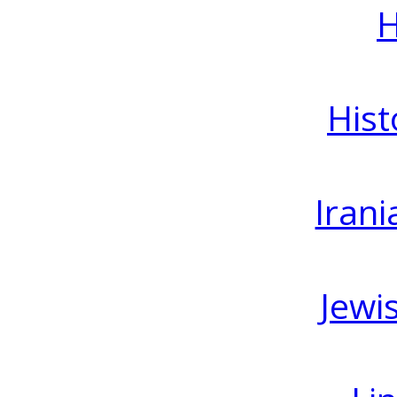
H
Hist
Irani
Jewi