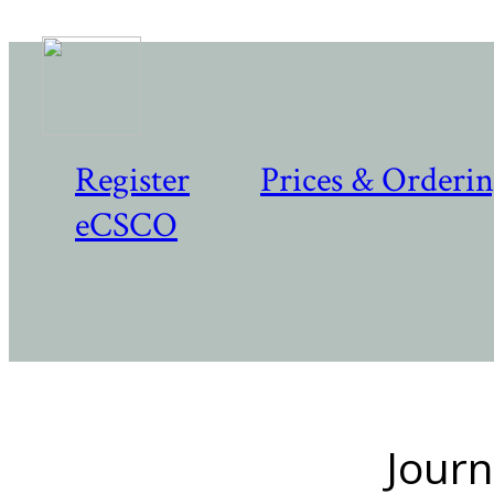
Register
Prices & Orderi
eCSCO
Journ