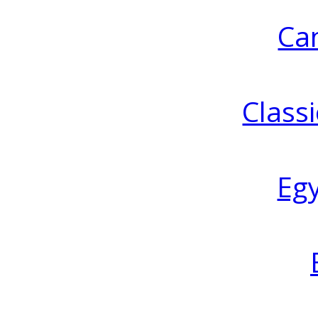
Ca
Classi
Eg