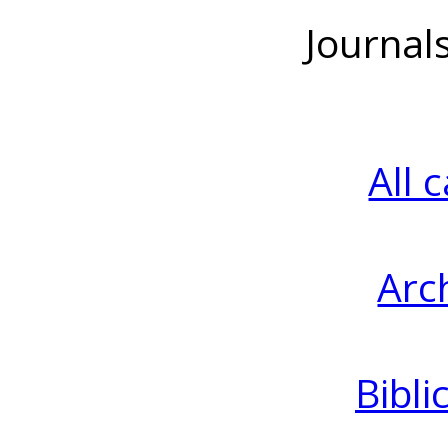
Journal
All 
Arc
Bibli