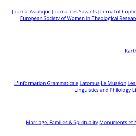
Journal Asiatique
Journal des Savants
Journal of Copti
European Society of Women in Theological Resear
Kart
L'Information Grammaticale
Latomus
Le Muséon
Les
Linguistics and Philology
L
Marriage, Families & Spirituality
Monuments et M