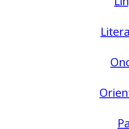
Lin
Liter
Ono
Orien
Pa