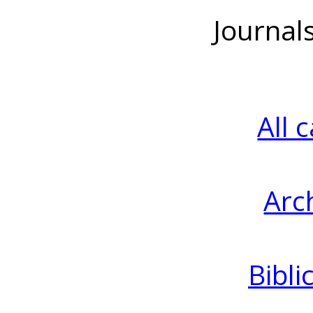
Journal
All 
Arc
Bibli