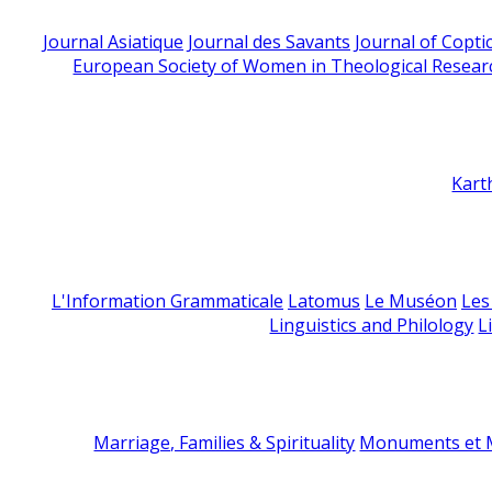
Journal Asiatique
Journal des Savants
Journal of Copti
European Society of Women in Theological Resear
Kart
L'Information Grammaticale
Latomus
Le Muséon
Les
Linguistics and Philology
L
Marriage, Families & Spirituality
Monuments et M