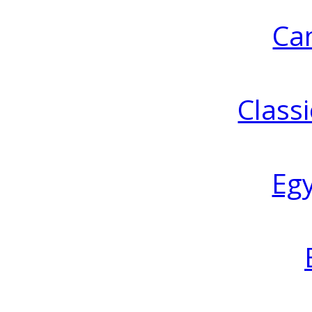
Ca
Classi
Eg