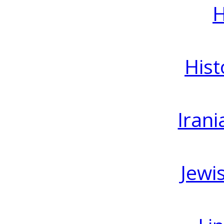
H
Hist
Irani
Jewi