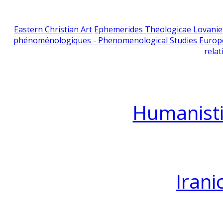
Eastern Christian Art
Ephemerides Theologicae Lovani
phénoménologiques - Phenomenological Studies
Europ
relat
Humanisti
Irani