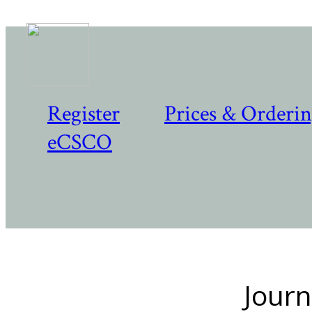
Register
Prices & Orderi
eCSCO
Journ