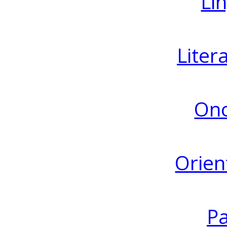
Lin
Liter
Ono
Orien
Pa