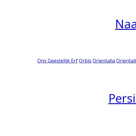
Na
Ons Geestelijk Erf
Orbis
Orientalia
Oriental
Pers