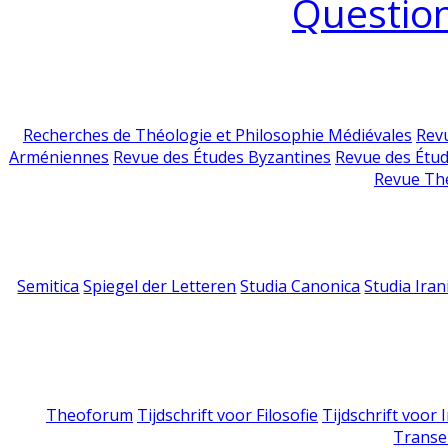
Question
Recherches de Théologie et Philosophie Médiévales
Revu
Arméniennes
Revue des Études Byzantines
Revue des Étu
Revue Th
Semitica
Spiegel der Letteren
Studia Canonica
Studia Iran
Theoforum
Tijdschrift voor Filosofie
Tijdschrift voor
Transe