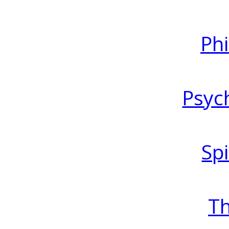
Ph
Psyc
Spi
T